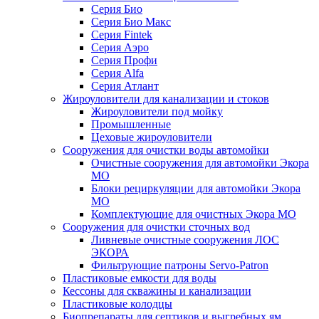
Серия Био
Серия Био Макс
Серия Fintek
Серия Аэро
Серия Профи
Серия Alfa
Серия Атлант
Жироуловители для канализации и стоков
Жироуловители под мойку
Промышленные
Цеховые жироуловители
Сооружения для очистки воды автомойки
Очистные сооружения для автомойки Экора
МО
Блоки рециркуляции для автомойки Экора
МО
Комплектующие для очистных Экора МО
Сооружения для очистки сточных вод
Ливневые очистные сооружения ЛОС
ЭКОРА
Фильтрующие патроны Servo-Patron
Пластиковые емкости для воды
Кессоны для скважины и канализации
Пластиковые колодцы
Биопрепараты для септиков и выгребных ям