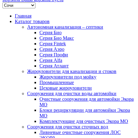
Главная
Каталог товаров
Автономная канализация – септики
Серия Био
Серия Био Макс
Серия Fintek
Серия Аэро
Серия Профи
Серия Alfa
Серия Атлант
Жироуловители для канализации и стоков
Жироуловители под мойку
Промышленные
Цеховые жироуловители
Сооружения для очистки воды автомойки
Очистные сооружения для автомойки Экора
МО
Блоки рециркуляции для автомойки Экора
МО
Комплектующие для очистных Экора МО
Сооружения для очистки сточных вод
Ливневые очистные сооружения ЛОС
ЭКОРА