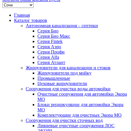
Главная
Каталог товаров
Автономная канализация – септики
Серия Био
Серия Био Макс
Серия Fintek
Серия Аэро
Серия Профи
Серия Alfa
Серия Атлант
Жироуловители для канализации и стоков
Жироуловители под мойку
Промышленные
Цеховые жироуловители
Сооружения для очистки воды автомойки
Очистные сооружения для автомойки Экора
МО
Блоки рециркуляции для автомойки Экора
МО
Комплектующие для очистных Экора МО
Сооружения для очистки сточных вод
Ливневые очистные сооружения ЛОС
ЭКОРА