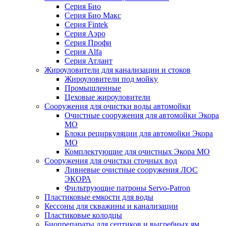
Серия Био
Серия Био Макс
Серия Fintek
Серия Аэро
Серия Профи
Серия Alfa
Серия Атлант
Жироуловители для канализации и стоков
Жироуловители под мойку
Промышленные
Цеховые жироуловители
Сооружения для очистки воды автомойки
Очистные сооружения для автомойки Экора
МО
Блоки рециркуляции для автомойки Экора
МО
Комплектующие для очистных Экора МО
Сооружения для очистки сточных вод
Ливневые очистные сооружения ЛОС
ЭКОРА
Фильтрующие патроны Servo-Patron
Пластиковые емкости для воды
Кессоны для скважины и канализации
Пластиковые колодцы
Биопрепараты для септиков и выгребных ям