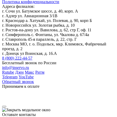
Политика конфиденциальности
Адреса филиалов:
г. Сочи ул. Батумское шоссе, д. 40, корп. А
г. Адлер ул. Авиационная 3/1В
г. Краснодар а. Хатукай, ул. Полевая, д. 90, корп Б
г. Новороссийск ул. Золотая рыбка, д. 10
г. Ростов-на-дону ул. Вавилова, д. 62, стр Г, оф. 11
г. Симферополь с. Фонтаны, ул. Чкалова д. 67/4а
г. Ставрополь 45-я параллель, д. 22, стр. Г
г. Москва МО, г. о. Подольск, мкр. Климовск, Фабричный
проезд, д. 2
г. Донецк ул Воинская, д. 16.А
8 (800) 222-44-57
Бесплатный звонок по России
info@inservo.ru
Rutube
Дзен
Макс
Ритм
Telegram
YouTube
Обратный звонок
Принимаем к оплате
Оставьте контакты