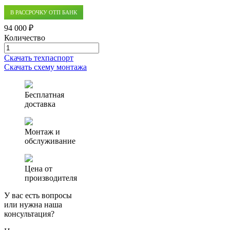
В РАССРОЧКУ ОТП БАНК
94 000 ₽
Количество
Количество
товара
Скачать техпаспорт
Септик
Скачать схему монтажа
(автономная
канализация)
Аэро
Бесплатная
0.8
доставка
Монтаж и
обслуживание
Цена от
производителя
У вас есть вопросы
или нужна наша
консультация?