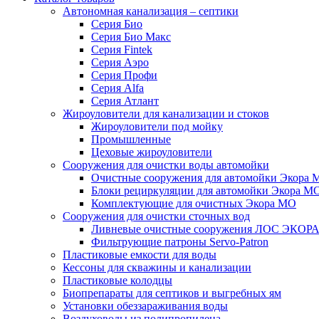
Автономная канализация – септики
Серия Био
Серия Био Макс
Серия Fintek
Серия Аэро
Серия Профи
Серия Alfa
Серия Атлант
Жироуловители для канализации и стоков
Жироуловители под мойку
Промышленные
Цеховые жироуловители
Сооружения для очистки воды автомойки
Очистные сооружения для автомойки Экора 
Блоки рециркуляции для автомойки Экора М
Комплектующие для очистных Экора МО
Сооружения для очистки сточных вод
Ливневые очистные сооружения ЛОС ЭКОР
Фильтрующие патроны Servo-Patron
Пластиковые емкости для воды
Кессоны для скважины и канализации
Пластиковые колодцы
Биопрепараты для септиков и выгребных ям
Установки обеззараживания воды
Воздуховоды из полипропилена