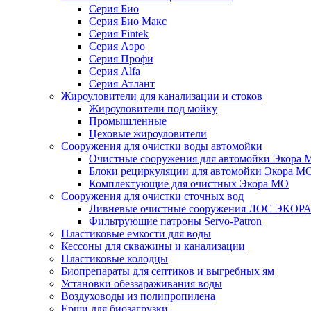
Серия Био
Серия Био Макс
Серия Fintek
Серия Аэро
Серия Профи
Серия Alfa
Серия Атлант
Жироуловители для канализации и стоков
Жироуловители под мойку
Промышленные
Цеховые жироуловители
Сооружения для очистки воды автомойки
Очистные сооружения для автомойки Экора 
Блоки рециркуляции для автомойки Экора М
Комплектующие для очистных Экора МО
Сооружения для очистки сточных вод
Ливневые очистные сооружения ЛОС ЭКОР
Фильтрующие патроны Servo-Patron
Пластиковые емкости для воды
Кессоны для скважины и канализации
Пластиковые колодцы
Биопрепараты для септиков и выгребных ям
Установки обеззараживания воды
Воздуховоды из полипропилена
Ерши для биозагрузки