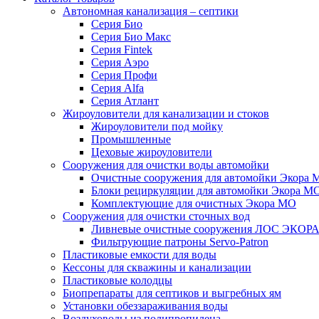
Автономная канализация – септики
Серия Био
Серия Био Макс
Серия Fintek
Серия Аэро
Серия Профи
Серия Alfa
Серия Атлант
Жироуловители для канализации и стоков
Жироуловители под мойку
Промышленные
Цеховые жироуловители
Сооружения для очистки воды автомойки
Очистные сооружения для автомойки Экора 
Блоки рециркуляции для автомойки Экора М
Комплектующие для очистных Экора МО
Сооружения для очистки сточных вод
Ливневые очистные сооружения ЛОС ЭКОР
Фильтрующие патроны Servo-Patron
Пластиковые емкости для воды
Кессоны для скважины и канализации
Пластиковые колодцы
Биопрепараты для септиков и выгребных ям
Установки обеззараживания воды
Воздуховоды из полипропилена