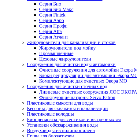
Серия Био
Серия Био Макс
Серия Fintek
Серия Аэро
Серия Профи
Серия Alfa
Серия Атлант
Жироуловители для канализации и стоков
Жироуловители под мойку
Промышленные
Цеховые жироуловители
Сооружения для очистки воды автомойки
Очистные сооружения для автомойки Экора 
Блоки рециркуляции для автомойки Экора М
Комплектующие для очистных Экора МО
Сооружения для очистки сточных вод
Ливневые очистные сооружения ЛОС ЭКОР
Фильтрующие патроны Servo-Patron
Пластиковые емкости для воды
Кессоны для скважины и канализации
Пластиковые колодцы
Биопрепараты для септиков и выгребных ям
Установки обеззараживания воды
Воздуховоды из полипропилена
Ерши для биозагрузки