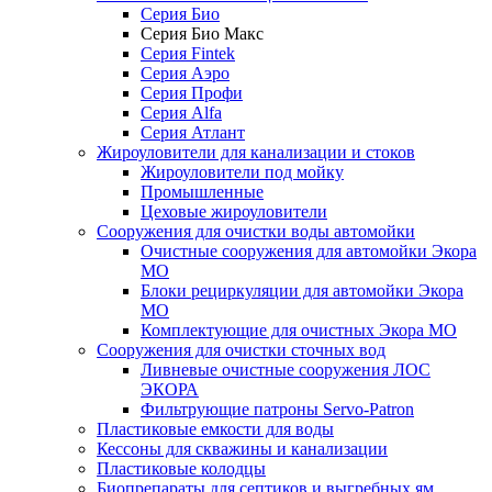
Серия Био
Серия Био Макс
Серия Fintek
Серия Аэро
Серия Профи
Серия Alfa
Серия Атлант
Жироуловители для канализации и стоков
Жироуловители под мойку
Промышленные
Цеховые жироуловители
Сооружения для очистки воды автомойки
Очистные сооружения для автомойки Экора
МО
Блоки рециркуляции для автомойки Экора
МО
Комплектующие для очистных Экора МО
Сооружения для очистки сточных вод
Ливневые очистные сооружения ЛОС
ЭКОРА
Фильтрующие патроны Servo-Patron
Пластиковые емкости для воды
Кессоны для скважины и канализации
Пластиковые колодцы
Биопрепараты для септиков и выгребных ям