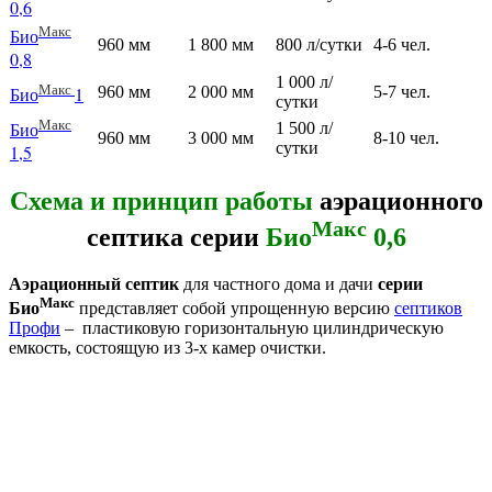
0,6
Макс
Био
960 мм
1 800 мм
800 л/сутки
4-6 чел.
0,8
1 000 л/
Макс
960 мм
2 000 мм
5-7 чел.
Био
1
сутки
Макс
Био
1 500 л/
960 мм
3 000 мм
8-10 чел.
сутки
1,5
Схема и принцип работы
аэрационного
Макс
септика серии
Био
0,6
Аэрационный септик
для частного дома и дачи
серии
Макс
Био
представляет собой упрощенную версию
септиков
Профи
– пластиковую горизонтальную цилиндрическую
емкость, состоящую из 3-х камер очистки.