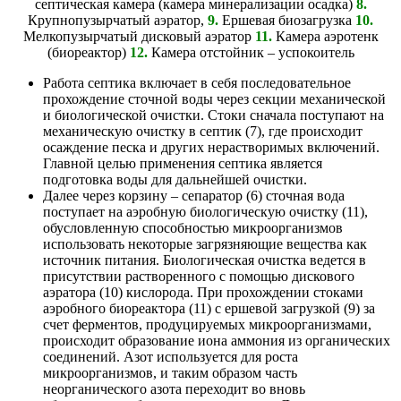
септическая камера (камера минерализации осадка)
8.
Крупнопузырчатый аэратор,
9.
Ершевая биозагрузка
10.
Мелкопузырчатый дисковый аэратор
11.
Камера аэротенк
(биореактор)
12.
Камера отстойник – успокоитель
Работа септика включает в себя последовательное
прохождение сточной воды через секции механической
и биологической очистки. Стоки сначала поступают на
механическую очистку в септик (7), где происходит
осаждение песка и других нерастворимых включений.
Главной целью применения септика является
подготовка воды для дальнейшей очистки.
Далее через корзину – сепаратор (6) сточная вода
поступает на аэробную биологическую очистку (11),
обусловленную способностью микроорганизмов
использовать некоторые загрязняющие вещества как
источник питания. Биологическая очистка ведется в
присутствии растворенного с помощью дискового
аэратора (10) кислорода. При прохождении стоками
аэробного биореактора (11) с ершевой загрузкой (9) за
счет ферментов, продуцируемых микроорганизмами,
происходит образование иона аммония из органических
соединений. Азот используется для роста
микроорганизмов, и таким образом часть
неорганического азота переходит во вновь