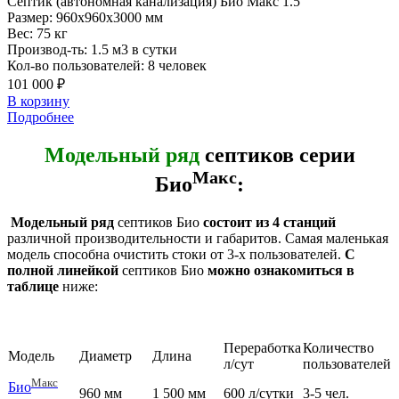
Септик
(автономная канализация) Био Макс 1.5
Размер:
960x960x3000 мм
Вес:
75 кг
Производ-ть:
1.5 м3 в сутки
Кол-во пользователей:
8 человек
101 000 ₽
В корзину
Подробнее
Модельный ряд
септиков серии
Макс
Био
:
Модельный ряд
септиков Био
состоит из 4 станций
различной производительности и габаритов. Самая маленькая
модель способна очистить стоки от 3-х пользователей.
С
полной линейкой
септиков Био
можно ознакомиться в
таблице
ниже:
Переработка
Количество
Модель
Диаметр
Длина
л/сут
пользователей
Макс
Био
960 мм
1 500 мм
600 л/сутки
3-5 чел.