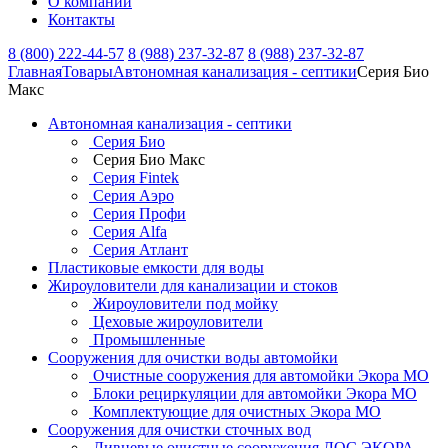
О компании
Контакты
8 (800) 222-44-57
8 (988) 237-32-87
8 (988) 237-32-87
Главная
Товары
Автономная канализация - септики
Серия Био
Макс
Автономная канализация - септики
Серия Био
Серия Био Макс
Серия Fintek
Серия Аэро
Серия Профи
Серия Alfa
Серия Атлант
Пластиковые емкости для воды
Жироуловители для канализации и стоков
Жироуловители под мойку
Цеховые жироуловители
Промышленные
Сооружения для очистки воды автомойки
Очистные сооружения для автомойки Экора МО
Блоки рециркуляции для автомойки Экора МО
Комплектующие для очистных Экора МО
Сооружения для очистки сточных вод
Ливневые очистные сооружения ЛОС ЭКОРА