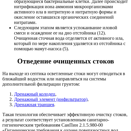
образующиеся бактериальные клетки. Далее происходит
нитрификация иона аммония микроорганизмами
активного ила в нитритную и нитратную формы и
окисление оставшихся органических соединений
нитратами.
Следующим этапом является успокаивание иловой
смеси и осаждение ее на дно отстойника (12).
Очищенная сточная вода отделяется от активного ила,
который по мере накопления удаляется из отстойника с
помощью мамут-насоса (5).
Отведение очищенных стоков
На выходе из септика осветленные стоки могут отводиться в
ближайший водосток или направляться на системы
дополнительной фильтрации грунтом:
Дренажный колодец
,
Дренажный элемент (инфильтратор)
,
Дренажная траншея
.
Такая технология обеспечивает эффективную очистку стоков,
а результат соответствует установленным санитарно-
гигиеническим требованиям СанПин 2.1.5.980-00
«Гигиенические требования к охране поверхностных вод