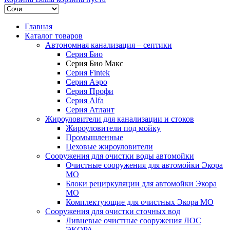
Главная
Каталог товаров
Автономная канализация – септики
Серия Био
Серия Био Макс
Серия Fintek
Серия Аэро
Серия Профи
Серия Alfa
Серия Атлант
Жироуловители для канализации и стоков
Жироуловители под мойку
Промышленные
Цеховые жироуловители
Сооружения для очистки воды автомойки
Очистные сооружения для автомойки Экора
МО
Блоки рециркуляции для автомойки Экора
МО
Комплектующие для очистных Экора МО
Сооружения для очистки сточных вод
Ливневые очистные сооружения ЛОС
ЭКОРА