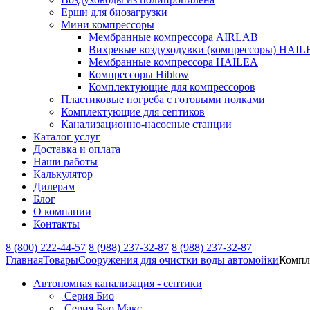
Ерши для биозагрузки
Мини компрессоры
Мембранные компрессора AIRLAB
Вихревые воздуходувки (компрессоры) HAIL
Мембранные компрессора HAILEA
Компрессоры Hiblow
Комплектующие для компрессоров
Пластиковые погреба с готовыми полками
Комплектующие для септиков
Канализационно-насосные станции
Каталог услуг
Доставка и оплата
Наши работы
Калькулятор
Дилерам
Блог
О компании
Контакты
8 (800) 222-44-57
8 (988) 237-32-87
8 (988) 237-32-87
Главная
Товары
Сооружения для очистки воды автомойки
Компл
Автономная канализация - септики
Серия Био
Серия Био Макс