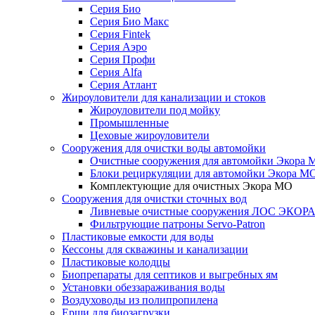
Серия Био
Серия Био Макс
Серия Fintek
Серия Аэро
Серия Профи
Серия Alfa
Серия Атлант
Жироуловители для канализации и стоков
Жироуловители под мойку
Промышленные
Цеховые жироуловители
Сооружения для очистки воды автомойки
Очистные сооружения для автомойки Экора 
Блоки рециркуляции для автомойки Экора М
Комплектующие для очистных Экора МО
Сооружения для очистки сточных вод
Ливневые очистные сооружения ЛОС ЭКОР
Фильтрующие патроны Servo-Patron
Пластиковые емкости для воды
Кессоны для скважины и канализации
Пластиковые колодцы
Биопрепараты для септиков и выгребных ям
Установки обеззараживания воды
Воздуховоды из полипропилена
Ерши для биозагрузки