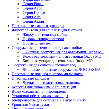
Серия Fintek
Серия Аэро
Серия Профи
Серия Alfa
Серия Атлант
Пластиковые емкости для воды
Жироуловители для канализации и стоков
Жироуловители под мойку
Цеховые жироуловители
Промышленные
Сооружения для очистки воды автомойки
Очистные сооружения для автомойки Экора МО
Блоки рециркуляции для автомойки Экора МО
Комплектующие для очистных Экора МО
Сооружения для очистки сточных вод
Ливневые очистные сооружения ЛОС ЭКОРА
Пластиковые погреба с готовыми полками
Пластиковые колодцы
Дренажные пластиковые колодцы
Кессоны для скважины и канализации
Воздуховоды из полипропилена
Установки обеззараживания воды
Биопрепараты для септиков и выгребных ям
Ерши для биозагрузки
Мини компрессоры