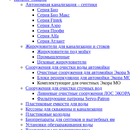
Автономная канализация – септики
Серия Био
Серия Био Макс
Серия Fintek
Серия Аэро
Серия Профи
Серия Alfa
Серия Атлант
Жироуловители для канализации и стоков
Жироуловители под мойку
Промышленные
Цеховые жироуловители
Сооружения для очистки воды автомойки
Очистные сооружения для автомойки Экора 
Блоки рециркуляции для автомойки Экора М
Комплектующие для очистных Экора МО
Сооружения для очистки сточных вод
Ливневые очистные сооружения ЛОС ЭКОР
Фильтрующие патроны Servo-Patron
Пластиковые емкости для воды
Кессоны для скважины и канализации
Пластиковые колодцы
Биопрепараты для септиков и выгребных ям
Установки обеззараживания воды
Воздуховоды из полипропилена