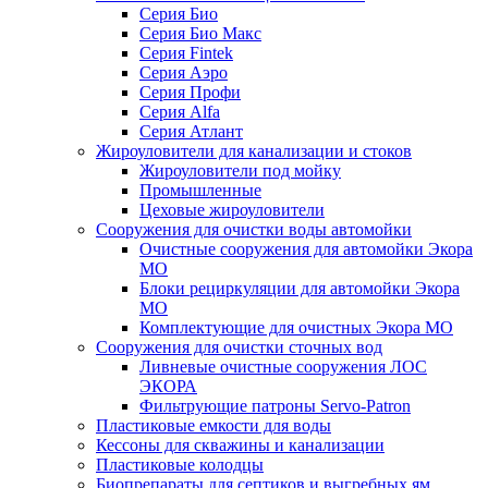
Серия Био
Серия Био Макс
Серия Fintek
Серия Аэро
Серия Профи
Серия Alfa
Серия Атлант
Жироуловители для канализации и стоков
Жироуловители под мойку
Промышленные
Цеховые жироуловители
Сооружения для очистки воды автомойки
Очистные сооружения для автомойки Экора
МО
Блоки рециркуляции для автомойки Экора
МО
Комплектующие для очистных Экора МО
Сооружения для очистки сточных вод
Ливневые очистные сооружения ЛОС
ЭКОРА
Фильтрующие патроны Servo-Patron
Пластиковые емкости для воды
Кессоны для скважины и канализации
Пластиковые колодцы
Биопрепараты для септиков и выгребных ям