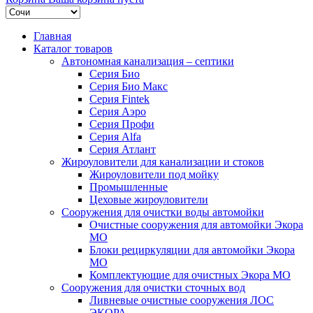
Главная
Каталог товаров
Автономная канализация – септики
Серия Био
Серия Био Макс
Серия Fintek
Серия Аэро
Серия Профи
Серия Alfa
Серия Атлант
Жироуловители для канализации и стоков
Жироуловители под мойку
Промышленные
Цеховые жироуловители
Сооружения для очистки воды автомойки
Очистные сооружения для автомойки Экора
МО
Блоки рециркуляции для автомойки Экора
МО
Комплектующие для очистных Экора МО
Сооружения для очистки сточных вод
Ливневые очистные сооружения ЛОС
ЭКОРА