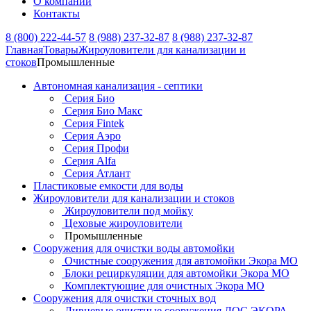
О компании
Контакты
8 (800) 222-44-57
8 (988) 237-32-87
8 (988) 237-32-87
Главная
Товары
Жироуловители для канализации и
стоков
Промышленные
Автономная канализация - септики
Серия Био
Серия Био Макс
Серия Fintek
Серия Аэро
Серия Профи
Серия Alfa
Серия Атлант
Пластиковые емкости для воды
Жироуловители для канализации и стоков
Жироуловители под мойку
Цеховые жироуловители
Промышленные
Сооружения для очистки воды автомойки
Очистные сооружения для автомойки Экора МО
Блоки рециркуляции для автомойки Экора МО
Комплектующие для очистных Экора МО
Сооружения для очистки сточных вод
Ливневые очистные сооружения ЛОС ЭКОРА