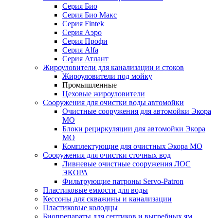
Серия Био
Серия Био Макс
Серия Fintek
Серия Аэро
Серия Профи
Серия Alfa
Серия Атлант
Жироуловители для канализации и стоков
Жироуловители под мойку
Промышленные
Цеховые жироуловители
Сооружения для очистки воды автомойки
Очистные сооружения для автомойки Экора
МО
Блоки рециркуляции для автомойки Экора
МО
Комплектующие для очистных Экора МО
Сооружения для очистки сточных вод
Ливневые очистные сооружения ЛОС
ЭКОРА
Фильтрующие патроны Servo-Patron
Пластиковые емкости для воды
Кессоны для скважины и канализации
Пластиковые колодцы
Биопрепараты для септиков и выгребных ям