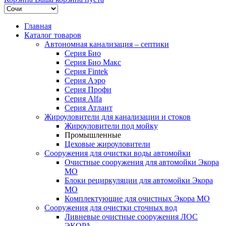
Главная
Каталог товаров
Автономная канализация – септики
Серия Био
Серия Био Макс
Серия Fintek
Серия Аэро
Серия Профи
Серия Alfa
Серия Атлант
Жироуловители для канализации и стоков
Жироуловители под мойку
Промышленные
Цеховые жироуловители
Сооружения для очистки воды автомойки
Очистные сооружения для автомойки Экора
МО
Блоки рециркуляции для автомойки Экора
МО
Комплектующие для очистных Экора МО
Сооружения для очистки сточных вод
Ливневые очистные сооружения ЛОС
ЭКОРА