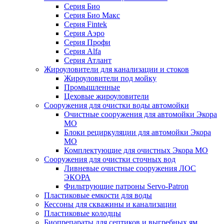
Серия Био
Серия Био Макс
Серия Fintek
Серия Аэро
Серия Профи
Серия Alfa
Серия Атлант
Жироуловители для канализации и стоков
Жироуловители под мойку
Промышленные
Цеховые жироуловители
Сооружения для очистки воды автомойки
Очистные сооружения для автомойки Экора
МО
Блоки рециркуляции для автомойки Экора
МО
Комплектующие для очистных Экора МО
Сооружения для очистки сточных вод
Ливневые очистные сооружения ЛОС
ЭКОРА
Фильтрующие патроны Servo-Patron
Пластиковые емкости для воды
Кессоны для скважины и канализации
Пластиковые колодцы
Биопрепараты для септиков и выгребных ям