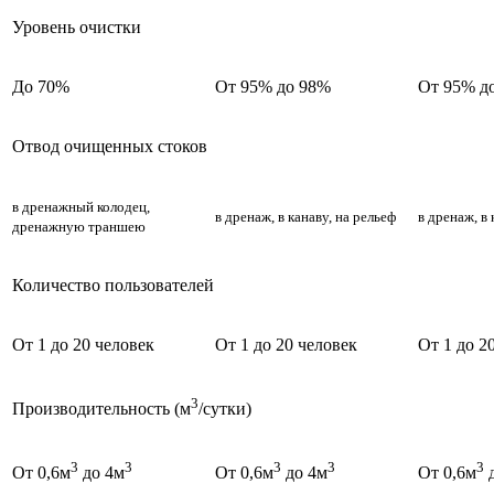
Уровень очистки
До 70%
От 95% до 98%
От 95% д
Отвод очищенных стоков
в дренажный колодец,
в дренаж, в канаву, на рельеф
в дренаж, в 
дренажную траншею
Количество пользователей
От 1 до 20 человек
От 1 до 20 человек
От 1 до 2
3
Производительность (м
/сутки)
3
3
3
3
3
От 0,6м
до 4м
От 0,6м
до 4м
От 0,6м
д