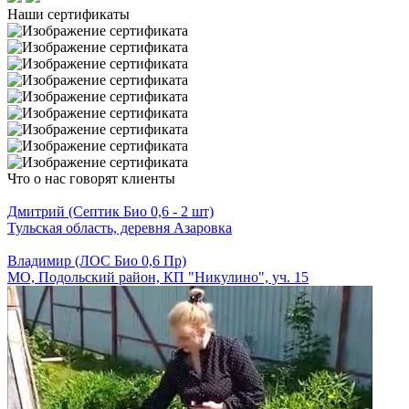
Наши
сертификаты
Что о нас
говорят клиенты
Дмитрий (Септик Био 0,6 - 2 шт)
Тульская область, деревня Азаровка
Владимир (ЛОС Био 0,6 Пр)
МО, Подольский район, КП "Никулино", уч. 15