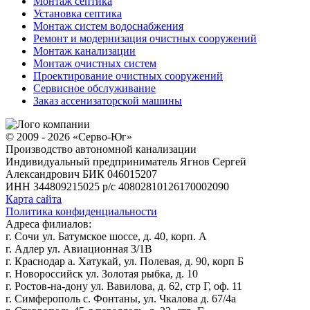
Монтаж септика
Установка септика
Монтаж систем водоснабжения
Ремонт и модернизация очистных сооружений
Монтаж канализации
Монтаж очистных систем
Проектирование очистных сооружений
Сервисное обслуживание
Заказ ассенизаторской машины
© 2009 - 2026 «Серво-Юг»
Производство автономной канализации
Индивидуальный предприниматель Ягнов Сергей
Александрович
БИК 046015207
ИНН 344809215025
р/с 40802810126170002090
Карта сайта
Политика конфиденциальности
Адреса филиалов:
г. Сочи ул. Батумское шоссе, д. 40, корп. А
г. Адлер ул. Авиационная 3/1В
г. Краснодар а. Хатукай, ул. Полевая, д. 90, корп Б
г. Новороссийск ул. Золотая рыбка, д. 10
г. Ростов-на-дону ул. Вавилова, д. 62, стр Г, оф. 11
г. Симферополь с. Фонтаны, ул. Чкалова д. 67/4а