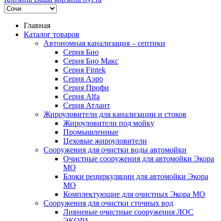
Главная
Каталог товаров
Автономная канализация – септики
Серия Био
Серия Био Макс
Серия Fintek
Серия Аэро
Серия Профи
Серия Alfa
Серия Атлант
Жироуловители для канализации и стоков
Жироуловители под мойку
Промышленные
Цеховые жироуловители
Сооружения для очистки воды автомойки
Очистные сооружения для автомойки Экора
МО
Блоки рециркуляции для автомойки Экора
МО
Комплектующие для очистных Экора МО
Сооружения для очистки сточных вод
Ливневые очистные сооружения ЛОС
ЭКОРА