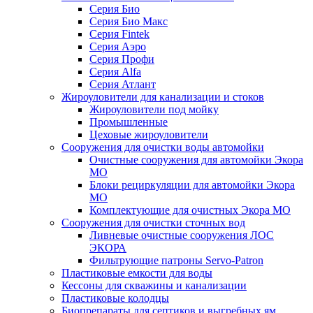
Серия Био
Серия Био Макс
Серия Fintek
Серия Аэро
Серия Профи
Серия Alfa
Серия Атлант
Жироуловители для канализации и стоков
Жироуловители под мойку
Промышленные
Цеховые жироуловители
Сооружения для очистки воды автомойки
Очистные сооружения для автомойки Экора
МО
Блоки рециркуляции для автомойки Экора
МО
Комплектующие для очистных Экора МО
Сооружения для очистки сточных вод
Ливневые очистные сооружения ЛОС
ЭКОРА
Фильтрующие патроны Servo-Patron
Пластиковые емкости для воды
Кессоны для скважины и канализации
Пластиковые колодцы
Биопрепараты для септиков и выгребных ям