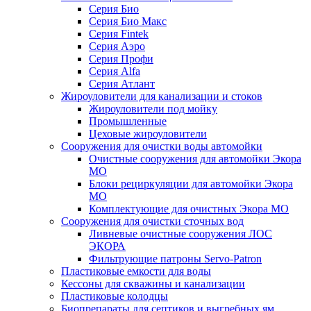
Серия Био
Серия Био Макс
Серия Fintek
Серия Аэро
Серия Профи
Серия Alfa
Серия Атлант
Жироуловители для канализации и стоков
Жироуловители под мойку
Промышленные
Цеховые жироуловители
Сооружения для очистки воды автомойки
Очистные сооружения для автомойки Экора
МО
Блоки рециркуляции для автомойки Экора
МО
Комплектующие для очистных Экора МО
Сооружения для очистки сточных вод
Ливневые очистные сооружения ЛОС
ЭКОРА
Фильтрующие патроны Servo-Patron
Пластиковые емкости для воды
Кессоны для скважины и канализации
Пластиковые колодцы
Биопрепараты для септиков и выгребных ям