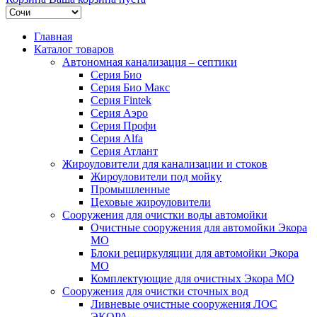
Главная
Каталог товаров
Автономная канализация – септики
Серия Био
Серия Био Макс
Серия Fintek
Серия Аэро
Серия Профи
Серия Alfa
Серия Атлант
Жироуловители для канализации и стоков
Жироуловители под мойку
Промышленные
Цеховые жироуловители
Сооружения для очистки воды автомойки
Очистные сооружения для автомойки Экора
МО
Блоки рециркуляции для автомойки Экора
МО
Комплектующие для очистных Экора МО
Сооружения для очистки сточных вод
Ливневые очистные сооружения ЛОС
ЭКОРА