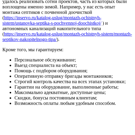
удалось реализовать сотни проектов, часть из которых были
воплощены именно зимой. Например, у нас есть опыт
монтажа септиков с почвенной доочисткой
(
https://inservo.ru/katalog-uslug/montazh-ochistnyh-
sistem/ustanovka-septika-s-pochvennoj-doochistkoj/
) и
автономных канализаций накопительного типа
(
https://inservo.ru/katalog-uslug/montazh-ochistnyh-sistem/montazh-
septikov-nakopitelnogo-tipa/
).
Кроме того, мы гарантируем:
Персональное обслуживание;
Выезд специалиста на объект;
Помощь с подбором оборудования;
Оперативную отправку бригады монтажников;
Строгий контроль качества на всех этапах установки;
Гарантии на оборудование, выполненные работы;
Максимально адекватные, доступные цены;
Скидки, бонусы постоянным клиентам;
Возможность оплаты любым удобным способом.