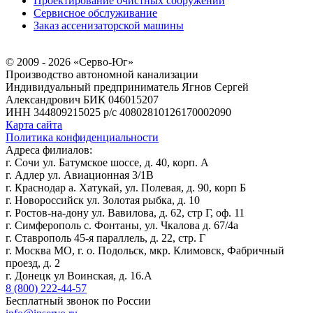
Проектирование очистных сооружений
Сервисное обслуживание
Заказ ассенизаторской машины
© 2009 - 2026 «Серво-Юг»
Производство автономной канализации
Индивидуальный предприниматель Ягнов Сергей
Александрович
БИК 046015207
ИНН 344809215025
р/с 40802810126170002090
Карта сайта
Политика конфиденциальности
Адреса филиалов:
г. Сочи ул. Батумское шоссе, д. 40, корп. А
г. Адлер ул. Авиационная 3/1В
г. Краснодар а. Хатукай, ул. Полевая, д. 90, корп Б
г. Новороссийск ул. Золотая рыбка, д. 10
г. Ростов-на-дону ул. Вавилова, д. 62, стр Г, оф. 11
г. Симферополь с. Фонтаны, ул. Чкалова д. 67/4а
г. Ставрополь 45-я параллель, д. 22, стр. Г
г. Москва МО, г. о. Подольск, мкр. Климовск, Фабричный
проезд, д. 2
г. Донецк ул Воинская, д. 16.А
8 (800) 222-44-57
Бесплатный звонок по России