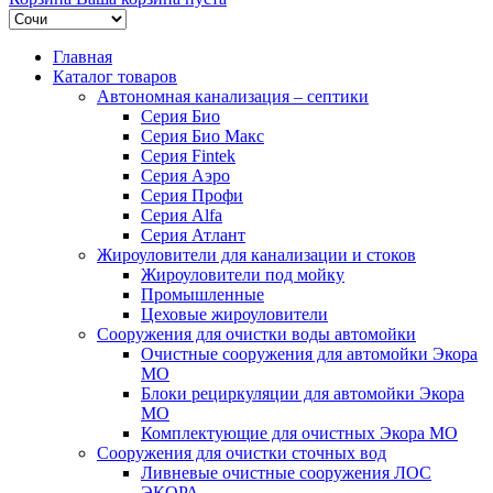
Главная
Каталог товаров
Автономная канализация – септики
Серия Био
Серия Био Макс
Серия Fintek
Серия Аэро
Серия Профи
Серия Alfa
Серия Атлант
Жироуловители для канализации и стоков
Жироуловители под мойку
Промышленные
Цеховые жироуловители
Сооружения для очистки воды автомойки
Очистные сооружения для автомойки Экора
МО
Блоки рециркуляции для автомойки Экора
МО
Комплектующие для очистных Экора МО
Сооружения для очистки сточных вод
Ливневые очистные сооружения ЛОС
ЭКОРА