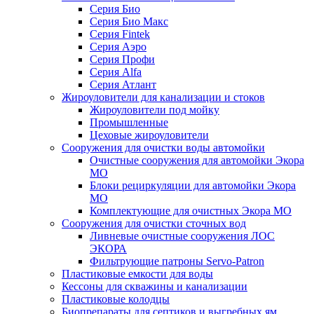
Серия Био
Серия Био Макс
Серия Fintek
Серия Аэро
Серия Профи
Серия Alfa
Серия Атлант
Жироуловители для канализации и стоков
Жироуловители под мойку
Промышленные
Цеховые жироуловители
Сооружения для очистки воды автомойки
Очистные сооружения для автомойки Экора
МО
Блоки рециркуляции для автомойки Экора
МО
Комплектующие для очистных Экора МО
Сооружения для очистки сточных вод
Ливневые очистные сооружения ЛОС
ЭКОРА
Фильтрующие патроны Servo-Patron
Пластиковые емкости для воды
Кессоны для скважины и канализации
Пластиковые колодцы
Биопрепараты для септиков и выгребных ям