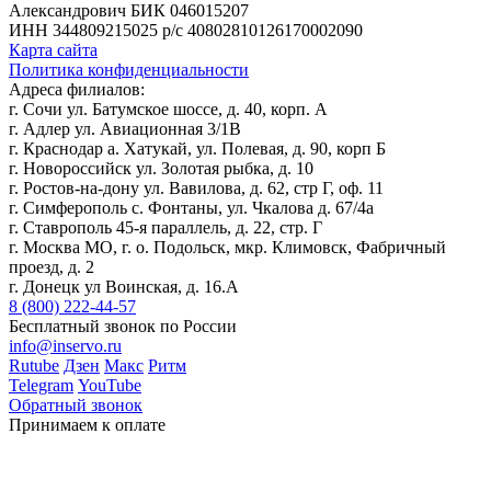
Александрович
БИК 046015207
ИНН 344809215025
р/с 40802810126170002090
Карта сайта
Политика конфиденциальности
Адреса филиалов:
г. Сочи ул. Батумское шоссе, д. 40, корп. А
г. Адлер ул. Авиационная 3/1В
г. Краснодар а. Хатукай, ул. Полевая, д. 90, корп Б
г. Новороссийск ул. Золотая рыбка, д. 10
г. Ростов-на-дону ул. Вавилова, д. 62, стр Г, оф. 11
г. Симферополь с. Фонтаны, ул. Чкалова д. 67/4а
г. Ставрополь 45-я параллель, д. 22, стр. Г
г. Москва МО, г. о. Подольск, мкр. Климовск, Фабричный
проезд, д. 2
г. Донецк ул Воинская, д. 16.А
8 (800) 222-44-57
Бесплатный звонок по России
info@inservo.ru
Rutube
Дзен
Макс
Ритм
Telegram
YouTube
Обратный звонок
Принимаем к оплате