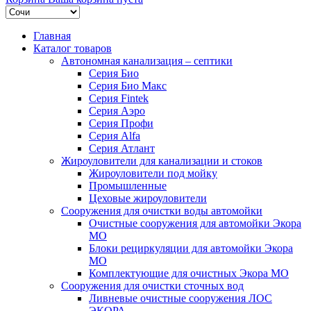
Главная
Каталог товаров
Автономная канализация – септики
Серия Био
Серия Био Макс
Серия Fintek
Серия Аэро
Серия Профи
Серия Alfa
Серия Атлант
Жироуловители для канализации и стоков
Жироуловители под мойку
Промышленные
Цеховые жироуловители
Сооружения для очистки воды автомойки
Очистные сооружения для автомойки Экора
МО
Блоки рециркуляции для автомойки Экора
МО
Комплектующие для очистных Экора МО
Сооружения для очистки сточных вод
Ливневые очистные сооружения ЛОС
ЭКОРА