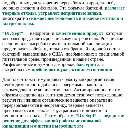
подобранных для ускорения переработки жиров, тканей,
моющих средств и фенолов. Эта формула бактерий
разлагает
твердые отходы, устраняет неприятные запахи
,
многократно
снижает необходимость в откачке септиков и
выгребных ям.
“Dr. Sept”
— недорогой и
качественный продукт
, который
мы рады представить российскому потребителю. Российское
средство для выгребных ям и автономной канализации
представляет собой тщательно отобранный видовой состав
бактерий, выведенных в США, пребывающих в специальной
питательной среде, произведенной в нашей стране.
Расфасованные в нужной дозировке,
бактерии
для
выгребных ям
пребывают в уже активном состоянии
.
Для того чтобы стимулировать работу микроорганизмов,
необходимо просто добавить содержимое пакета в
рекомендованное количество воды. Активированное таким
образом средство для септиков демонстрирует потрясающие
результаты: жидкие органические вещества оперативно
перерабатываются в неорганику, твердые вещества
превращаются в гель, легкоустранимый и лишенный
неприятного запаха. Таким образом,
“Dr. Sept” — недорогое
решение для эффективной работы автономной
канализации и очистки выгребных ям