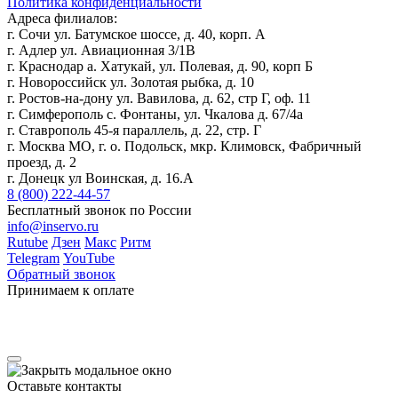
Политика конфиденциальности
Адреса филиалов:
г. Сочи ул. Батумское шоссе, д. 40, корп. А
г. Адлер ул. Авиационная 3/1В
г. Краснодар а. Хатукай, ул. Полевая, д. 90, корп Б
г. Новороссийск ул. Золотая рыбка, д. 10
г. Ростов-на-дону ул. Вавилова, д. 62, стр Г, оф. 11
г. Симферополь с. Фонтаны, ул. Чкалова д. 67/4а
г. Ставрополь 45-я параллель, д. 22, стр. Г
г. Москва МО, г. о. Подольск, мкр. Климовск, Фабричный
проезд, д. 2
г. Донецк ул Воинская, д. 16.А
8 (800) 222-44-57
Бесплатный звонок по России
info@inservo.ru
Rutube
Дзен
Макс
Ритм
Telegram
YouTube
Обратный звонок
Принимаем к оплате
Оставьте контакты