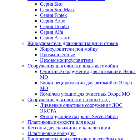
Серия Био
Серия Био Макс
Серия Fintek
Серия Аэро
Серия Профи
Серия Alfa
Серия Атлант
Жироуловители для канализации и стоков
Жироуловители под мойку
Промышленные
Цеховые жироуловители
Сооружения для очистки воды автомойки
Очистные сооружения для автомойки Экора
МО
Блоки рециркуляции для автомойки Экора
МО
Комплектующие для очистных Экора МО
Сооружения для очистки сточных вод
Ливневые очистные сооружения ЛОС
ЭКОРА
Фильтрующие патроны Servo-Patron
Пластиковые емкости для воды
Кессоны для скважины и канализации
Пластиковые колодцы
Биопрепараты для септиков и выгребных ям