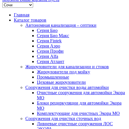
Главная
Каталог товаров
Автономная канализация – септики
Серия Био
Серия Био Макс
Серия Fintek
Серия Аэро
Серия Профи
Серия Alfa
Серия Атлант
Жироуловители для канализации и стоков
Жироуловители под мойку
Промышленные
Цеховые жироуловители
Сооружения для очистки воды автомойки
Очистные сооружения для автомойки Экора
МО
Блоки рециркуляции для автомойки Экора
МО
Комплектующие для очистных Экора МО
Сооружения для очистки сточных вод
Ливневые очистные сооружения ЛОС
ЭКОРА