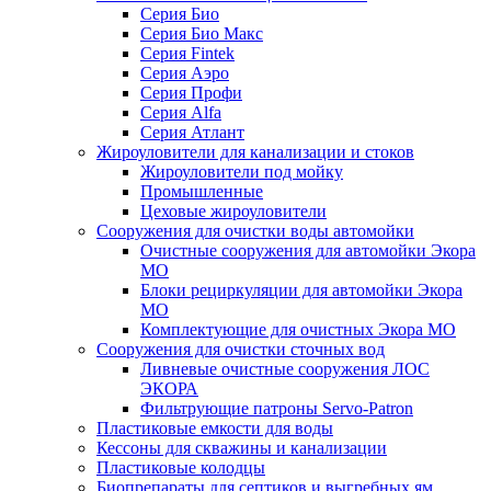
Серия Био
Серия Био Макс
Серия Fintek
Серия Аэро
Серия Профи
Серия Alfa
Серия Атлант
Жироуловители для канализации и стоков
Жироуловители под мойку
Промышленные
Цеховые жироуловители
Сооружения для очистки воды автомойки
Очистные сооружения для автомойки Экора
МО
Блоки рециркуляции для автомойки Экора
МО
Комплектующие для очистных Экора МО
Сооружения для очистки сточных вод
Ливневые очистные сооружения ЛОС
ЭКОРА
Фильтрующие патроны Servo-Patron
Пластиковые емкости для воды
Кессоны для скважины и канализации
Пластиковые колодцы
Биопрепараты для септиков и выгребных ям