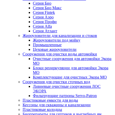
Серия Био
Серия Био Макс
Серия Fintek
Серия Аэро
Серия Профи
Серия Alfa
Серия Атлант
Жироуловители для канализации и стоков
Жироуловители под мойку
Промышленные
Цеховые жироуловители
Сооружения для очистки воды автомойки
Очистные сооружения для автомойки Экора
МО
Блоки рециркуляции для автомойки Экора
МО
Комплектующие для очистных Экора МО
Сооружения для очистки сточных вод
Ливневые очистные сооружения ЛОС
ЭКОРА
Фильтрующие патроны Servo-Patron
Пластиковые емкости для воды
Кессоны для скважины и канализации
Пластиковые колодцы
Биопрепараты для септиков и выгребных ям