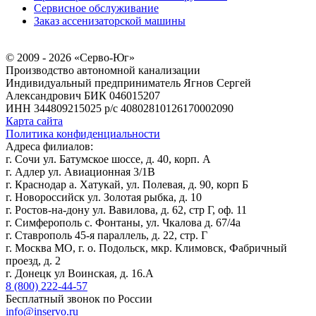
Сервисное обслуживание
Заказ ассенизаторской машины
© 2009 - 2026 «Серво-Юг»
Производство автономной канализации
Индивидуальный предприниматель Ягнов Сергей
Александрович
БИК 046015207
ИНН 344809215025
р/с 40802810126170002090
Карта сайта
Политика конфиденциальности
Адреса филиалов:
г. Сочи ул. Батумское шоссе, д. 40, корп. А
г. Адлер ул. Авиационная 3/1В
г. Краснодар а. Хатукай, ул. Полевая, д. 90, корп Б
г. Новороссийск ул. Золотая рыбка, д. 10
г. Ростов-на-дону ул. Вавилова, д. 62, стр Г, оф. 11
г. Симферополь с. Фонтаны, ул. Чкалова д. 67/4а
г. Ставрополь 45-я параллель, д. 22, стр. Г
г. Москва МО, г. о. Подольск, мкр. Климовск, Фабричный
проезд, д. 2
г. Донецк ул Воинская, д. 16.А
8 (800) 222-44-57
Бесплатный звонок по России
info@inservo.ru