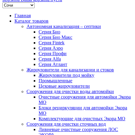
Главная
Каталог товаров
Автономная канализация – септики
Серия Био
Серия Био Макс
Серия Fintek
Серия Аэро
Серия Профи
Серия Alfa
Серия Атлант
Жироуловители для канализации и стоков
Жироуловители под мойку
Промышленные
Цеховые жироуловители
Сооружения для очистки воды автомойки
Очистные сооружения для автомойки Экора
МО
Блоки рециркуляции для автомойки Экора
МО
Комплектующие для очистных Экора МО
Сооружения для очистки сточных вод
Ливневые очистные сооружения ЛОС
ЭКОРА