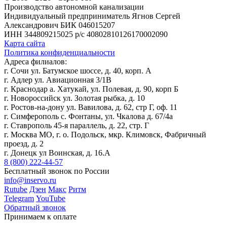
Производство автономной канализации
Индивидуальный предприниматель Ягнов Сергей
Александрович
БИК 046015207
ИНН 344809215025
р/с 40802810126170002090
Карта сайта
Политика конфиденциальности
Адреса филиалов:
г. Сочи ул. Батумское шоссе, д. 40, корп. А
г. Адлер ул. Авиационная 3/1В
г. Краснодар а. Хатукай, ул. Полевая, д. 90, корп Б
г. Новороссийск ул. Золотая рыбка, д. 10
г. Ростов-на-дону ул. Вавилова, д. 62, стр Г, оф. 11
г. Симферополь с. Фонтаны, ул. Чкалова д. 67/4а
г. Ставрополь 45-я параллель, д. 22, стр. Г
г. Москва МО, г. о. Подольск, мкр. Климовск, Фабричный
проезд, д. 2
г. Донецк ул Воинская, д. 16.А
8 (800) 222-44-57
Бесплатный звонок по России
info@inservo.ru
Rutube
Дзен
Макс
Ритм
Telegram
YouTube
Обратный звонок
Принимаем к оплате