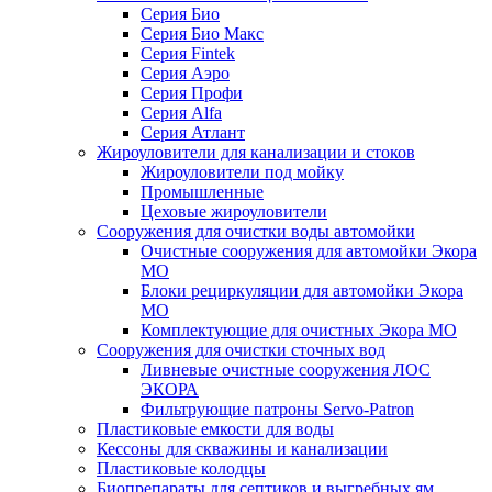
Серия Био
Серия Био Макс
Серия Fintek
Серия Аэро
Серия Профи
Серия Alfa
Серия Атлант
Жироуловители для канализации и стоков
Жироуловители под мойку
Промышленные
Цеховые жироуловители
Сооружения для очистки воды автомойки
Очистные сооружения для автомойки Экора
МО
Блоки рециркуляции для автомойки Экора
МО
Комплектующие для очистных Экора МО
Сооружения для очистки сточных вод
Ливневые очистные сооружения ЛОС
ЭКОРА
Фильтрующие патроны Servo-Patron
Пластиковые емкости для воды
Кессоны для скважины и канализации
Пластиковые колодцы
Биопрепараты для септиков и выгребных ям