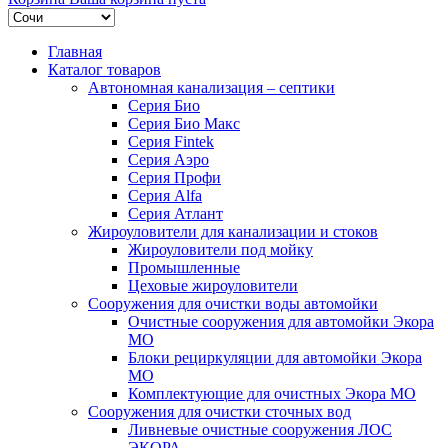
Главная
Каталог товаров
Автономная канализация – септики
Серия Био
Серия Био Макс
Серия Fintek
Серия Аэро
Серия Профи
Серия Alfa
Серия Атлант
Жироуловители для канализации и стоков
Жироуловители под мойку
Промышленные
Цеховые жироуловители
Сооружения для очистки воды автомойки
Очистные сооружения для автомойки Экора
МО
Блоки рециркуляции для автомойки Экора
МО
Комплектующие для очистных Экора МО
Сооружения для очистки сточных вод
Ливневые очистные сооружения ЛОС
ЭКОРА