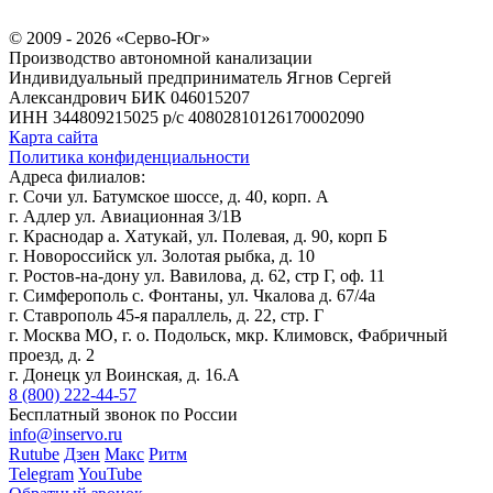
© 2009 - 2026 «Серво-Юг»
Производство автономной канализации
Индивидуальный предприниматель Ягнов Сергей
Александрович
БИК 046015207
ИНН 344809215025
р/с 40802810126170002090
Карта сайта
Политика конфиденциальности
Адреса филиалов:
г. Сочи ул. Батумское шоссе, д. 40, корп. А
г. Адлер ул. Авиационная 3/1В
г. Краснодар а. Хатукай, ул. Полевая, д. 90, корп Б
г. Новороссийск ул. Золотая рыбка, д. 10
г. Ростов-на-дону ул. Вавилова, д. 62, стр Г, оф. 11
г. Симферополь с. Фонтаны, ул. Чкалова д. 67/4а
г. Ставрополь 45-я параллель, д. 22, стр. Г
г. Москва МО, г. о. Подольск, мкр. Климовск, Фабричный
проезд, д. 2
г. Донецк ул Воинская, д. 16.А
8 (800) 222-44-57
Бесплатный звонок по России
info@inservo.ru
Rutube
Дзен
Макс
Ритм
Telegram
YouTube