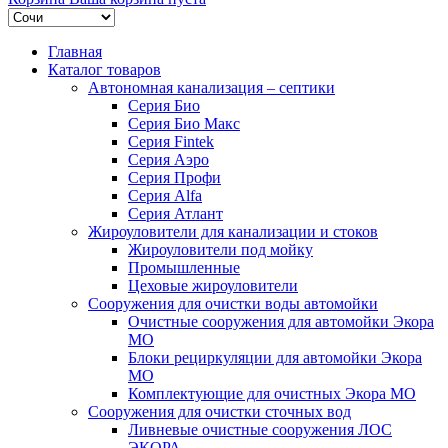
Главная
Каталог товаров
Автономная канализация – септики
Серия Био
Серия Био Макс
Серия Fintek
Серия Аэро
Серия Профи
Серия Alfa
Серия Атлант
Жироуловители для канализации и стоков
Жироуловители под мойку
Промышленные
Цеховые жироуловители
Сооружения для очистки воды автомойки
Очистные сооружения для автомойки Экора
МО
Блоки рециркуляции для автомойки Экора
МО
Комплектующие для очистных Экора МО
Сооружения для очистки сточных вод
Ливневые очистные сооружения ЛОС
ЭКОРА