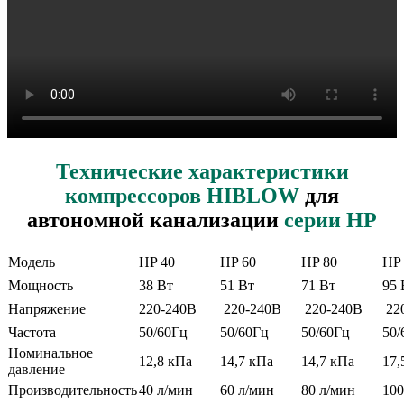
Технические характеристики
компрессоров HIBLOW
для
автономной канализации
серии HP
Модель
HP 40
HP 60
HP 80
HP 
Мощность
38 Вт
51 Вт
71 Вт
95 
Напряжение
220-240В
220-240В
220-240В
22
Частота
50/60Гц
50/60Гц
50/60Гц
50/
Номинальное
12,8 кПа
14,7 кПа
14,7 кПа
17,
давление
Производительность
40 л/мин
60 л/мин
80 л/мин
100