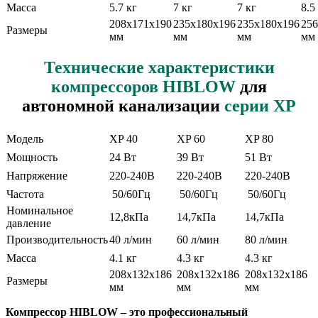
Масса
5.7 кг
7 кг
7 кг
8.5
208х171х190
235х180х196
235х180х196
256
Размеры
мм
мм
мм
мм
Технические характеристики
компрессоров HIBLOW
для
автономной канализации
серии XP
Модель
XP 40
XP 60
XP 80
Мощность
24 Вт
39 Вт
51 Вт
Напряжение
220-240В
220-240В
220-240В
Частота
50/60Гц
50/60Гц
50/60Гц
Номинальное
12,8кПа
14,7кПа
14,7кПа
давление
Производительность
40 л/мин
60 л/мин
80 л/мин
Масса
4.1 кг
4.3 кг
4.3 кг
208х132х186
208х132х186
208х132х186
Размеры
мм
мм
мм
Компрессор HIBLOW – это профессиональный