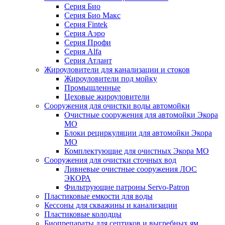
Серия Био
Серия Био Макс
Серия Fintek
Серия Аэро
Серия Профи
Серия Alfa
Серия Атлант
Жироуловители для канализации и стоков
Жироуловители под мойку
Промышленные
Цеховые жироуловители
Сооружения для очистки воды автомойки
Очистные сооружения для автомойки Экора
МО
Блоки рециркуляции для автомойки Экора
МО
Комплектующие для очистных Экора МО
Сооружения для очистки сточных вод
Ливневые очистные сооружения ЛОС
ЭКОРА
Фильтрующие патроны Servo-Patron
Пластиковые емкости для воды
Кессоны для скважины и канализации
Пластиковые колодцы
Биопрепараты для септиков и выгребных ям