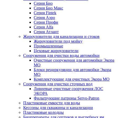
Серия Био
Серия Био Макс
Серия Fintek
Серия Аэро
Серия Профи
Серия Alfa
Серия Атлант
Жироуловители для канализации и стоков
Жироуловители под мойку
Промышленные
Цеховые жироуловители
Сооружения для очистки воды автомойки
Очистные сооружения для автомойки Экора
МО
Блоки рециркуляции для автомойки Экора
МО
Комплектующие для очистных Экора МО
Сооружения для очистки сточных вод
Ливневые очистные сооружения ЛОС
ЭКОРА
Фильтрующие патроны Servo-Patron
Пластиковые емкости для воды
Кессоны для скважины и канализации
Пластиковые колодцы
Биопрепараты для септиков и выгребных ям