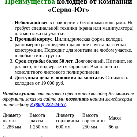
Преимущества
колодцев от компании
«Серво-Юг»
Небольшой вес
в сравнении с бетонными кольцами. Не
требует специальной техники (крана или манипулятора)
для монтажа на участке.
Прочный корпус.
Цилиндрическая форма колодца
равномерно распределяет давление грунта на стенки
конструкции. Подходит для монтажа на любом участке,
в любые типы грунта.
Срок службы более 50 лет.
Долговечный. Не гниет, не
ржавеет, не подвергается коррозии. Выполнен из
монолитного листового полипропилена.
Доступная цена и экономия на монтаже.
Стоимость
колодцев от 19 000 руб.
Чтобы купить
пластиковый дренажный колодец Вы можете
оформить заказ на сайте или
позвонить
нашим менеджерам
по телефону
8 (800) 222-44-57
.
Диаметр
Высота
Диаметр
Высота
Масса
шахты
шахты
горловины
горловины
1 286 мм
1 250 мм
600 мм
250 мм
66 кг