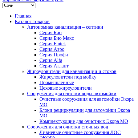
Главная
Каталог товаров
Автономная канализация – септики
Серия Био
Серия Био Макс
Серия Fintek
Серия Аэро
Серия Профи
Серия Alfa
Серия Атлант
Жироуловители для канализации и стоков
Жироуловители под мойку
Промышленные
Цеховые жироуловители
Сооружения для очистки воды автомойки
Очистные сооружения для автомойки Экора
МО
Блоки рециркуляции для автомойки Экора
МО
Комплектующие для очистных Экора МО
Сооружения для очистки сточных вод
Ливневые очистные сооружения ЛОС
ЭКОРА