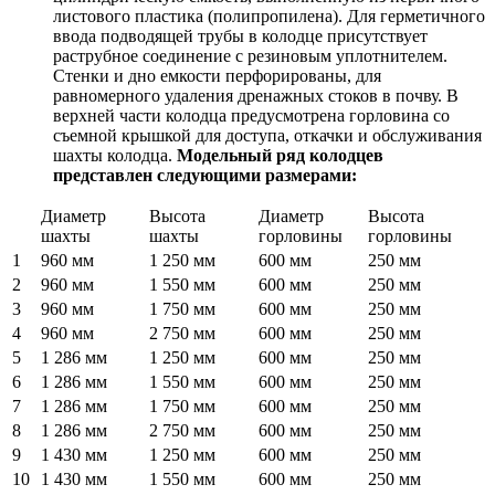
листового пластика (полипропилена). Для герметичного
ввода подводящей трубы в колодце присутствует
раструбное соединение с резиновым уплотнителем.
Стенки и дно емкости перфорированы, для
равномерного удаления дренажных стоков в почву. В
верхней части колодца предусмотрена горловина со
съемной крышкой для доступа, откачки и обслуживания
шахты колодца.
Модельный ряд колодцев
представлен следующими размерами:
Диаметр
Высота
Диаметр
Высота
шахты
шахты
горловины
горловины
1
960 мм
1 250 мм
600 мм
250 мм
2
960 мм
1 550 мм
600 мм
250 мм
3
960 мм
1 750 мм
600 мм
250 мм
4
960 мм
2 750 мм
600 мм
250 мм
5
1 286 мм
1 250 мм
600 мм
250 мм
6
1 286 мм
1 550 мм
600 мм
250 мм
7
1 286 мм
1 750 мм
600 мм
250 мм
8
1 286 мм
2 750 мм
600 мм
250 мм
9
1 430 мм
1 250 мм
600 мм
250 мм
10
1 430 мм
1 550 мм
600 мм
250 мм