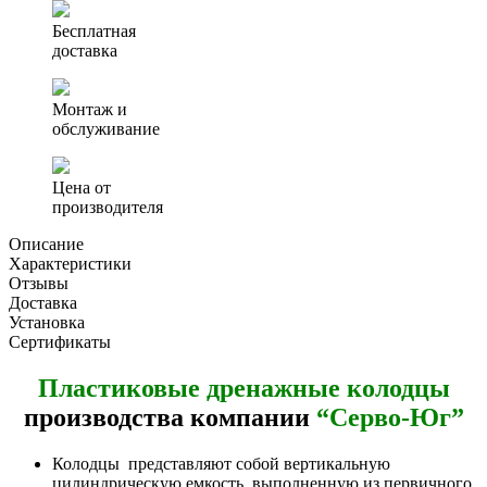
Пластиковый
дренажный
Бесплатная
колодец
доставка
1286
мм
*
Монтаж и
1250
обслуживание
мм
Цена от
производителя
Описание
Характеристики
Отзывы
Доставка
Установка
Сертификаты
Пластиковые дренажные колодцы
производства компании
“Серво-Юг”
Колодцы представляют собой вертикальную
цилиндрическую емкость, выполненную из первичного