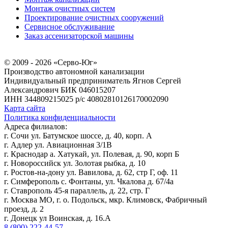
Монтаж очистных систем
Проектирование очистных сооружений
Сервисное обслуживание
Заказ ассенизаторской машины
© 2009 - 2026 «Серво-Юг»
Производство автономной канализации
Индивидуальный предприниматель Ягнов Сергей
Александрович
БИК 046015207
ИНН 344809215025
р/с 40802810126170002090
Карта сайта
Политика конфиденциальности
Адреса филиалов:
г. Сочи ул. Батумское шоссе, д. 40, корп. А
г. Адлер ул. Авиационная 3/1В
г. Краснодар а. Хатукай, ул. Полевая, д. 90, корп Б
г. Новороссийск ул. Золотая рыбка, д. 10
г. Ростов-на-дону ул. Вавилова, д. 62, стр Г, оф. 11
г. Симферополь с. Фонтаны, ул. Чкалова д. 67/4а
г. Ставрополь 45-я параллель, д. 22, стр. Г
г. Москва МО, г. о. Подольск, мкр. Климовск, Фабричный
проезд, д. 2
г. Донецк ул Воинская, д. 16.А
8 (800) 222-44-57