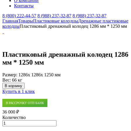
О компании
Контакты
8 (800) 222-44-57
8 (988) 237-32-87
8 (988) 237-32-87
Главная
Товары
Пластиковые колодцы
Дренажные пластиковые
колодцы
Пластиковый дренажный колодец 1286 мм * 1250 мм
Пластиковый дренажный колодец 1286
мм * 1250 мм
Размер:
1286x 1286x 1250 мм
Вес:
66 кг
В корзину
Купить в 1 клик
В РАССРОЧКУ ОТП БАНК
36 000 ₽
Количество
Количество
товара