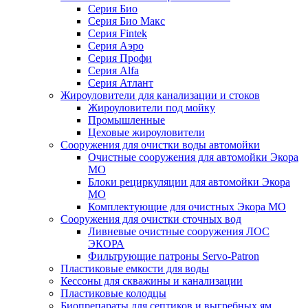
Серия Био
Серия Био Макс
Серия Fintek
Серия Аэро
Серия Профи
Серия Alfa
Серия Атлант
Жироуловители для канализации и стоков
Жироуловители под мойку
Промышленные
Цеховые жироуловители
Сооружения для очистки воды автомойки
Очистные сооружения для автомойки Экора
МО
Блоки рециркуляции для автомойки Экора
МО
Комплектующие для очистных Экора МО
Сооружения для очистки сточных вод
Ливневые очистные сооружения ЛОС
ЭКОРА
Фильтрующие патроны Servo-Patron
Пластиковые емкости для воды
Кессоны для скважины и канализации
Пластиковые колодцы
Биопрепараты для септиков и выгребных ям