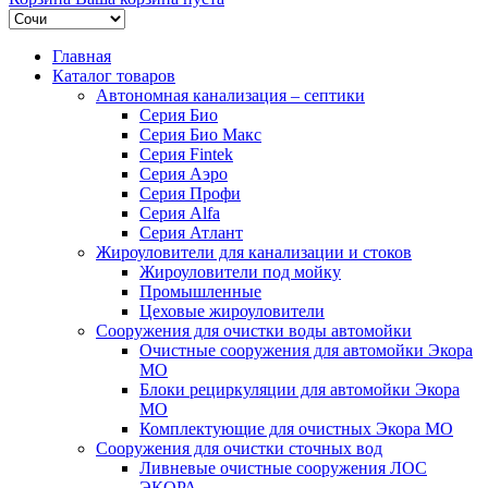
Главная
Каталог товаров
Автономная канализация – септики
Серия Био
Серия Био Макс
Серия Fintek
Серия Аэро
Серия Профи
Серия Alfa
Серия Атлант
Жироуловители для канализации и стоков
Жироуловители под мойку
Промышленные
Цеховые жироуловители
Сооружения для очистки воды автомойки
Очистные сооружения для автомойки Экора
МО
Блоки рециркуляции для автомойки Экора
МО
Комплектующие для очистных Экора МО
Сооружения для очистки сточных вод
Ливневые очистные сооружения ЛОС
ЭКОРА