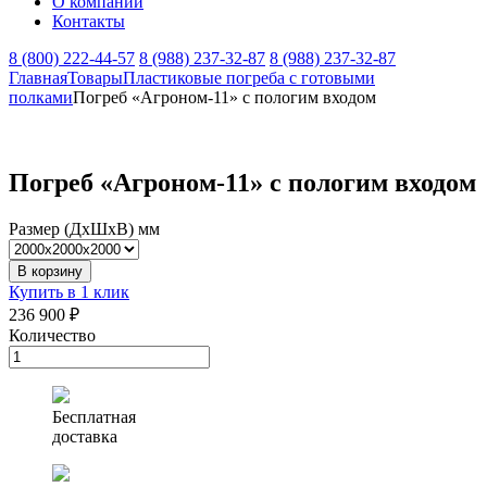
О компании
Контакты
8 (800) 222-44-57
8 (988) 237-32-87
8 (988) 237-32-87
Главная
Товары
Пластиковые погреба с готовыми
полками
Погреб «Агроном-11» с пологим входом
Погреб «Агроном-11» с пологим входом
Размер (ДхШхВ) мм
В корзину
Купить в 1 клик
236 900 ₽
Количество
Количество
товара
Погреб
«Агроном-11»
Бесплатная
с
доставка
пологим
входом