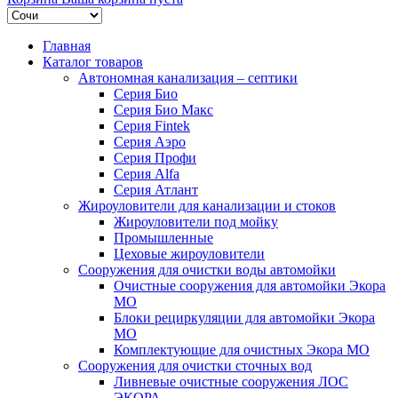
Главная
Каталог товаров
Автономная канализация – септики
Серия Био
Серия Био Макс
Серия Fintek
Серия Аэро
Серия Профи
Серия Alfa
Серия Атлант
Жироуловители для канализации и стоков
Жироуловители под мойку
Промышленные
Цеховые жироуловители
Сооружения для очистки воды автомойки
Очистные сооружения для автомойки Экора
МО
Блоки рециркуляции для автомойки Экора
МО
Комплектующие для очистных Экора МО
Сооружения для очистки сточных вод
Ливневые очистные сооружения ЛОС
ЭКОРА