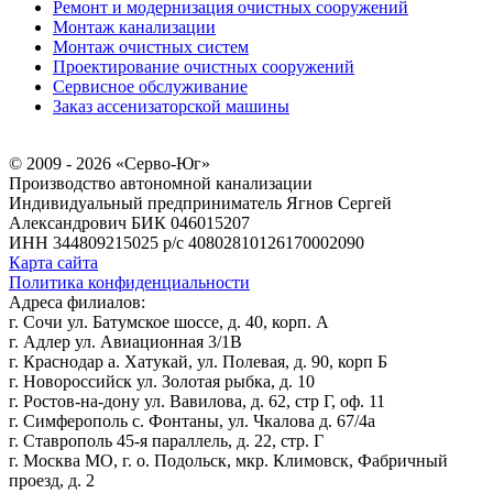
Ремонт и модернизация очистных сооружений
Монтаж канализации
Монтаж очистных систем
Проектирование очистных сооружений
Сервисное обслуживание
Заказ ассенизаторской машины
© 2009 - 2026 «Серво-Юг»
Производство автономной канализации
Индивидуальный предприниматель Ягнов Сергей
Александрович
БИК 046015207
ИНН 344809215025
р/с 40802810126170002090
Карта сайта
Политика конфиденциальности
Адреса филиалов:
г. Сочи ул. Батумское шоссе, д. 40, корп. А
г. Адлер ул. Авиационная 3/1В
г. Краснодар а. Хатукай, ул. Полевая, д. 90, корп Б
г. Новороссийск ул. Золотая рыбка, д. 10
г. Ростов-на-дону ул. Вавилова, д. 62, стр Г, оф. 11
г. Симферополь с. Фонтаны, ул. Чкалова д. 67/4а
г. Ставрополь 45-я параллель, д. 22, стр. Г
г. Москва МО, г. о. Подольск, мкр. Климовск, Фабричный
проезд, д. 2