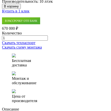
Производительность:
10 л/сек
В корзину
Купить в 1 клик
В РАССРОЧКУ ОТП БАНК
670 000 ₽
Количество
Количество
товара
Скачать техпаспорт
Ливневые
Скачать схему монтажа
очистные
сооружения
Экора
Бесплатная
10
доставка
Монтаж и
обслуживание
Цена от
производителя
Описание