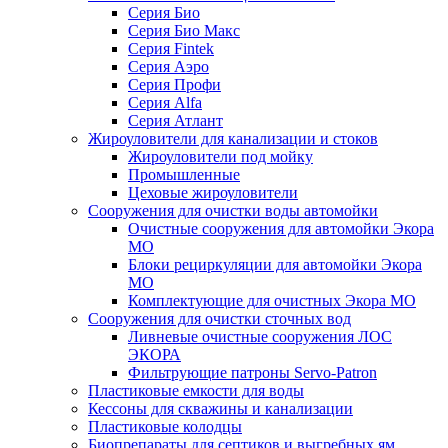
Серия Био
Серия Био Макс
Серия Fintek
Серия Аэро
Серия Профи
Серия Alfa
Серия Атлант
Жироуловители для канализации и стоков
Жироуловители под мойку
Промышленные
Цеховые жироуловители
Сооружения для очистки воды автомойки
Очистные сооружения для автомойки Экора
МО
Блоки рециркуляции для автомойки Экора
МО
Комплектующие для очистных Экора МО
Сооружения для очистки сточных вод
Ливневые очистные сооружения ЛОС
ЭКОРА
Фильтрующие патроны Servo-Patron
Пластиковые емкости для воды
Кессоны для скважины и канализации
Пластиковые колодцы
Биопрепараты для септиков и выгребных ям