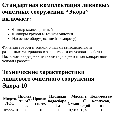
Стандартная комплектация ливневых
очистных сооружений “Экора”
включает:
Фильтр коалесцентный
Фильтры грубой и тонкой очистки
Насосное оборудование (по запросу)
Фильтры грубой и тонкой очистки выполняются из
различных материалов в зависимости от условий работы.
Насосное оборудование также подбирается под конкретные
условия работы
Технические характеристики
ливневого очистного сооружения
Экора-10
Произв-
Площадь
Масса, т
Количество
Модель
Произв-
ть, м3/
водосбора,
С
корпусов,
ЛОС
ть, л/с
Сухая
час
Га
водой
шт
Экора-10
36
10
1,0
0,583
16,383
1