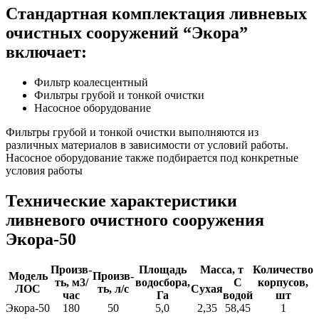
Стандартная комплектация ливневых
очистных сооружений “Экора”
включает:
Фильтр коалесцентный
Фильтры грубой и тонкой очистки
Насосное оборудование
Фильтры грубой и тонкой очистки выполняются из
различных материалов в зависимости от условий работы.
Насосное оборудование также подбирается под конкретные
условия работы
Технические характеристики
ливневого очистного сооружения
Экора-50
Произв-
Площадь
Масса, т
Количество
Модель
Произв-
ть, м3/
водосбора,
С
корпусов,
ЛОС
ть, л/с
Сухая
час
Га
водой
шт
Экора-50
180
50
5,0
2,35
58,45
1