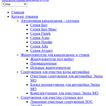
Главная
Каталог товаров
Автономная канализация – септики
Серия Био
Серия Био Макс
Серия Fintek
Серия Аэро
Серия Профи
Серия Alfa
Серия Атлант
Жироуловители для канализации и стоков
Жироуловители под мойку
Промышленные
Цеховые жироуловители
Сооружения для очистки воды автомойки
Очистные сооружения для автомойки Экора
МО
Блоки рециркуляции для автомойки Экора
МО
Комплектующие для очистных Экора МО
Сооружения для очистки сточных вод
Ливневые очистные сооружения ЛОС
ЭКОРА