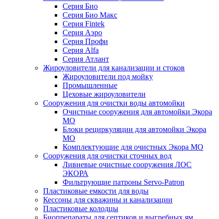
Серия Био
Серия Био Макс
Серия Fintek
Серия Аэро
Серия Профи
Серия Alfa
Серия Атлант
Жироуловители для канализации и стоков
Жироуловители под мойку
Промышленные
Цеховые жироуловители
Сооружения для очистки воды автомойки
Очистные сооружения для автомойки Экора
МО
Блоки рециркуляции для автомойки Экора
МО
Комплектующие для очистных Экора МО
Сооружения для очистки сточных вод
Ливневые очистные сооружения ЛОС
ЭКОРА
Фильтрующие патроны Servo-Patron
Пластиковые емкости для воды
Кессоны для скважины и канализации
Пластиковые колодцы
Биопрепараты для септиков и выгребных ям