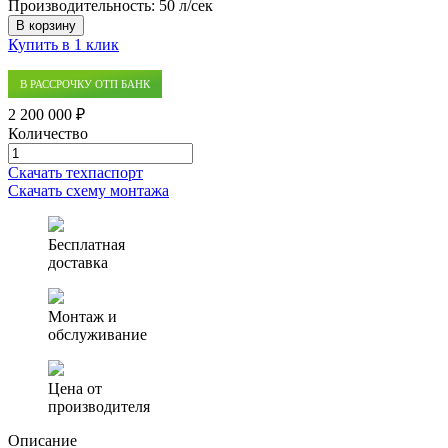
Производительность:
50 л/сек
В корзину
Купить в 1 клик
В РАССРОЧКУ ОТП БАНК
2 200 000 ₽
Количество
Количество
товара
Скачать техпаспорт
Ливневые
Скачать схему монтажа
очистные
сооружения
Экора
Бесплатная
50
доставка
Монтаж и
обслуживание
Цена от
производителя
Описание