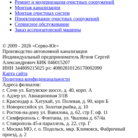
Ремонт и модернизация очистных сооружений
Монтаж канализации
Монтаж очистных систем
Проектирование очистных сооружений
Сервисное обслуживание
Заказ ассенизаторской машины
© 2009 - 2026 «Серво-Юг»
Производство автономной канализации
Индивидуальный предприниматель Ягнов Сергей
Александрович
БИК 046015207
ИНН 344809215025
р/с 40802810126170002090
Карта сайта
Политика конфиденциальности
Адреса филиалов:
г. Сочи ул. Батумское шоссе, д. 40, корп. А
г. Адлер ул. Авиационная 3/1В
г. Краснодар а. Хатукай, ул. Полевая, д. 90, корп Б
г. Новороссийск ул. Золотая рыбка, д. 10
г. Ростов-на-дону ул. Вавилова, д. 62, стр Г, оф. 11
г. Симферополь с. Фонтаны, ул. Чкалова д. 67/4а
г. Ставрополь 45-я параллель, д. 22, стр. Г
г. Москва МО, г. о. Подольск, мкр. Климовск, Фабричный
проезд, д. 2