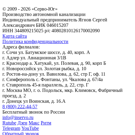
© 2009 - 2026 «Серво-Юг»
Производство автономной канализации
Индивидуальный предприниматель Ягнов Сергей
Александрович
БИК 046015207
ИНН 344809215025
р/с 40802810126170002090
Карта сайта
Политика конфиденциальности
Адреса филиалов:
г. Сочи ул. Батумское шоссе, д. 40, корп. А
г. Адлер ул. Авиационная 3/1В
г. Краснодар а. Хатукай, ул. Полевая, д. 90, корп Б
г. Новороссийск ул. Золотая рыбка, д. 10
г. Ростов-на-дону ул. Вавилова, д. 62, стр Г, оф. 11
г. Симферополь с. Фонтаны, ул. Чкалова д. 67/4а
г. Ставрополь 45-я параллель, д. 22, стр. Г
г. Москва МО, г. о. Подольск, мкр. Климовск, Фабричный
проезд, д. 2
г. Донецк ул Воинская, д. 16.А
8 (800) 222-44-57
Бесплатный звонок по России
info@inservo.ru
Rutube
Дзен
Макс
Ритм
Telegram
YouTube
Обратный звонок