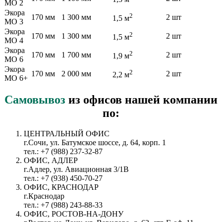
МО 2
Экора
2
170 мм
1 300 мм
2 шт
1,5 м
МО 3
Экора
2
170 мм
1 300 мм
2 шт
1,5 м
МО 4
Экора
2
170 мм
1 700 мм
2 шт
1,9 м
МО 6
Экора
2
170 мм
2 000 мм
2 шт
2,2 м
МО 6+
Самовывоз
из офисов нашей компании
по:
ЦЕНТРАЛЬНЫЙ ОФИС
г.Сочи, ул. Батумское шоссе, д. 64, корп. 1
тел.: +7 (988) 237-32-87
ОФИС, АДЛЕР
г.Адлер, ул. Авиационная 3/1В
тел.: +7 (938) 450-70-27
ОФИС, КРАСНОДАР
г.Краснодар
тел.: +7 (988) 243-88-33
ОФИС, РОСТОВ-НА-ДОНУ