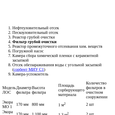
Нефтеуловительный отсек
Пескоуловительный отсек
Реактор грубой очистки
Фильтр грубой очистки
Реактор промежуточного отсеивания хим. веществ
Погружной насос
Камера сбора химической пленки с керамзитной
засыпкой
Отсек обеззараживания воды с угольной засыпкой
(
сорбент МИУ С1
)
Камера-успокоитель
Количество
Площадь
Модель
Диаметр
Высота
фильтров в
сорбирующего
ЛОС
фильтра
фильтра
очистном
материала
сооружении
Экора
2
170 мм
800 мм
2 шт
1 м
МО 1
Экора
2
170 мм
1 100 мм
2 шт
1,3 м