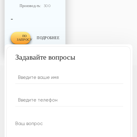
Производ-ть:
300
-
ПО
ПОДРОБНЕЕ
ЗАПРОСУ
Задавайте вопросы
У вас есть вопросы
или нужна наша
консультация?
Напишите ваш вопрос,
и наши
менеджеры свяжутся
с вами в течение 30
минут
и проконсультируют по всем
интересующим вас вопросам