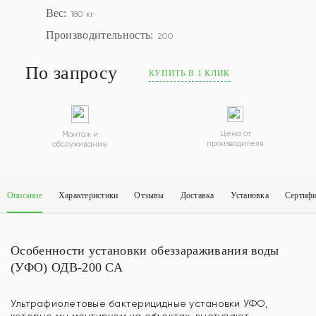
Вес:
180 кг
Производительность:
200
По запросу
КУПИТЬ В 1 КЛИК
Цена от
Монтаж и
производителя
обслуживание
Описание
Характеристики
Отзывы
Доставка
Установка
Сертиф
Особенности установки обеззараживания воды
(УФО) ОДВ-200 СА
Ультрафиолетовые бактерицидные установки УФО,