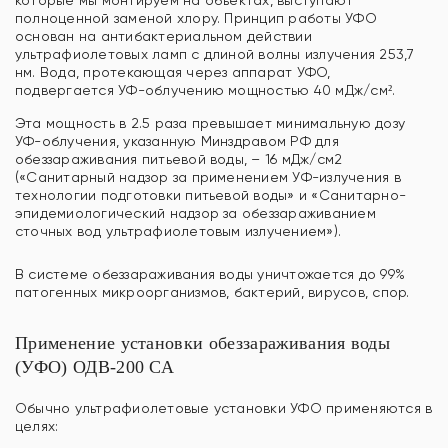
которые мы монтируем на объектах, выступают
полноценной заменой хлору. Принцип работы УФО
основан на антибактериальном действии
ультрафиолетовых ламп с длиной волны излучения 253,7
нм. Вода, протекающая через аппарат УФО,
подвергается УФ-облучению мощностью 40 мДж/cм².
Эта мощность в 2.5 раза превышает минимальную дозу
УФ-облучения, указанную Минздравом РФ для
обеззараживания питьевой воды, – 16 мДж/см2
(«Санитарный надзор за применением УФ-излучения в
технологии подготовки питьевой воды» и «Санитарно-
эпидемиологический надзор за обеззараживанием
сточных вод ультрафиолетовым излучением»).
В системе обеззараживания воды уничтожается до 99%
патогенных микроорганизмов, бактерий, вирусов, спор.
Применение установки обеззараживания воды
(УФО) ОДВ-200 СА
Обычно ультрафиолетовые установки УФО применяются в
целях: