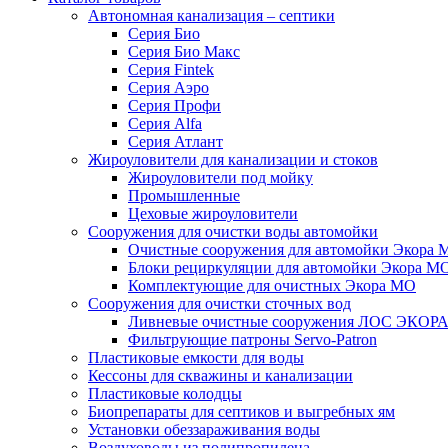
Автономная канализация – септики
Серия Био
Серия Био Макс
Серия Fintek
Серия Аэро
Серия Профи
Серия Alfa
Серия Атлант
Жироуловители для канализации и стоков
Жироуловители под мойку
Промышленные
Цеховые жироуловители
Сооружения для очистки воды автомойки
Очистные сооружения для автомойки Экора 
Блоки рециркуляции для автомойки Экора М
Комплектующие для очистных Экора МО
Сооружения для очистки сточных вод
Ливневые очистные сооружения ЛОС ЭКОР
Фильтрующие патроны Servo-Patron
Пластиковые емкости для воды
Кессоны для скважины и канализации
Пластиковые колодцы
Биопрепараты для септиков и выгребных ям
Установки обеззараживания воды
Воздуховоды из полипропилена