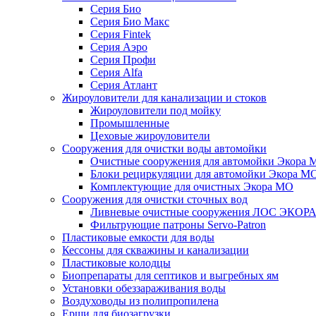
Серия Био
Серия Био Макс
Серия Fintek
Серия Аэро
Серия Профи
Серия Alfa
Серия Атлант
Жироуловители для канализации и стоков
Жироуловители под мойку
Промышленные
Цеховые жироуловители
Сооружения для очистки воды автомойки
Очистные сооружения для автомойки Экора 
Блоки рециркуляции для автомойки Экора М
Комплектующие для очистных Экора МО
Сооружения для очистки сточных вод
Ливневые очистные сооружения ЛОС ЭКОР
Фильтрующие патроны Servo-Patron
Пластиковые емкости для воды
Кессоны для скважины и канализации
Пластиковые колодцы
Биопрепараты для септиков и выгребных ям
Установки обеззараживания воды
Воздуховоды из полипропилена
Ерши для биозагрузки