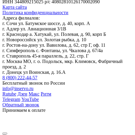
ИНН 344809215025
р/с 40802810126170002090
Карта сайта
Политика конфиденциальности
Адреса филиалов:
г. Сочи ул. Батумское шоссе, д. 40, корп. А
г. Адлер ул. Авиационная 3/1В
г. Краснодар а. Хатукай, ул. Полевая, д. 90, корп Б
г. Новороссийск ул. Золотая рыбка, д. 10
г. Ростов-на-дону ул. Вавилова, д. 62, стр Г, оф. 11
г. Симферополь с. Фонтаны, ул. Чкалова д. 67/4а
г. Ставрополь 45-я параллель, д. 22, стр. Г
г. Москва МО, г. о. Подольск, мкр. Климовск, Фабричный
проезд, д. 2
г. Донецк ул Воинская, д. 16.А
8 (800) 222-44-57
Бесплатный звонок по России
info@inservo.ru
Rutube
Дзен
Макс
Ритм
Telegram
YouTube
Обратный звонок
Принимаем к оплате