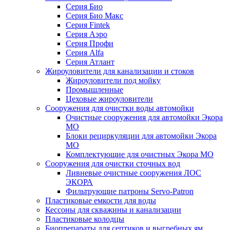
Серия Био
Серия Био Макс
Серия Fintek
Серия Аэро
Серия Профи
Серия Alfa
Серия Атлант
Жироуловители для канализации и стоков
Жироуловители под мойку
Промышленные
Цеховые жироуловители
Сооружения для очистки воды автомойки
Очистные сооружения для автомойки Экора
МО
Блоки рециркуляции для автомойки Экора
МО
Комплектующие для очистных Экора МО
Сооружения для очистки сточных вод
Ливневые очистные сооружения ЛОС
ЭКОРА
Фильтрующие патроны Servo-Patron
Пластиковые емкости для воды
Кессоны для скважины и канализации
Пластиковые колодцы
Биопрепараты для септиков и выгребных ям