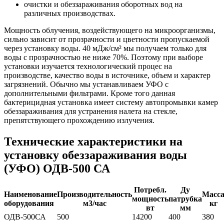
очистки и обеззараживания оборотных вод на
различных производствах.
Мощность облучения, воздействующего на микроорганизмы,
сильно зависит от прозрачности и цветности пропускаемой
через установку воды. 40 мДж/cм² мы получаем только для
воды с прозрачностью не ниже 70%. Поэтому при выборе
установки изучается технологический процес на
производстве, качество воды в источнике, объем и характер
загрязнений. Обычно мы устанавливаем УФО с
дополнительными фильтрами. Кроме того данная
бактерицидная установка имеет систему автопромывки камер
обеззараживания для устранения налета на стекле,
препятствующего прохождению излучения.
Технические характеристики на
установку обеззараживания воды
(УФО) ОДВ-500 СА
Потребл.
Ду
Наименование
Производительность
Масс
мощность
патрубка
оборудования
м3/час
кг
вт
мм
ОДВ-500СА
500
14200
400
380