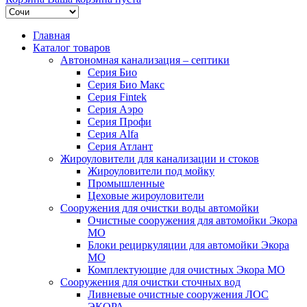
Главная
Каталог товаров
Автономная канализация – септики
Серия Био
Серия Био Макс
Серия Fintek
Серия Аэро
Серия Профи
Серия Alfa
Серия Атлант
Жироуловители для канализации и стоков
Жироуловители под мойку
Промышленные
Цеховые жироуловители
Сооружения для очистки воды автомойки
Очистные сооружения для автомойки Экора
МО
Блоки рециркуляции для автомойки Экора
МО
Комплектующие для очистных Экора МО
Сооружения для очистки сточных вод
Ливневые очистные сооружения ЛОС
ЭКОРА