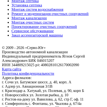
Монтаж септика
Установка септика
Монтаж систем водоснабжения
Ремонт и модернизация очистных сооружений
Монтаж канализации
Монтаж очистных систем
Проектирование очистных сооружений
Сервисное обслуживание
Заказ ассенизаторской машины
© 2009 - 2026 «Серво-Юг»
Производство автономной канализации
Индивидуальный предприниматель Ягнов Сергей
Александрович
БИК 046015207
ИНН 344809215025
р/с 40802810126170002090
Карта сайта
Политика конфиденциальности
Адреса филиалов:
г. Сочи ул. Батумское шоссе, д. 40, корп. А
г. Адлер ул. Авиационная 3/1В
г. Краснодар а. Хатукай, ул. Полевая, д. 90, корп Б
г. Новороссийск ул. Золотая рыбка, д. 10
г. Ростов-на-дону ул. Вавилова, д. 62, стр Г, оф. 11
г. Симферополь с. Фонтаны, ул. Чкалова д. 67/4а