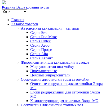
Корзина
Ваша корзина пуста
Главная
Каталог товаров
Автономная канализация – септики
Серия Био
Серия Био Макс
Серия Fintek
Серия Аэро
Серия Профи
Серия Alfa
Серия Атлант
Жироуловители для канализации и стоков
Жироуловители под мойку
Промышленные
Цеховые жироуловители
Сооружения для очистки воды автомойки
Очистные сооружения для автомойки Экора
МО
Блоки рециркуляции для автомойки Экора
МО
Комплектующие для очистных Экора МО
Сооружения для очистки сточных вод