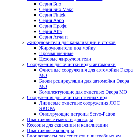
Серия Био
Серия Био Макс
Серия Fintek
Серия Аэро
Серия Профи
Серия Alfa
Серия Атлант
Жироуловители для канализации и стоков
Жироуловители под мойку
Промышленные
Цеховые жироуловители
Сооружения для очистки воды автомойки
Очистные сооружения для автомойки Экора
МО
Блоки рециркуляции для автомойки Экора
МО
Комплектующие для очистных Экора МО
Сооружения для очистки сточных вод
Ливневые очистные сооружения ЛОС
ЭКОРА
Фильтрующие патроны Servo-Patron
Пластиковые емкости для воды
Кессоны для скважины и канализации
Пластиковые колодцы
Биопрепараты для септиков и выгребных ям