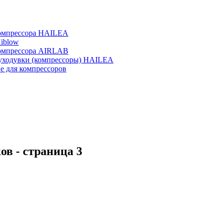
омпрессора HAILEA
iblow
омпрессора AIRLAB
уходувки (компрессоры) HAILEA
 для компрессоров
ков
- страница 3