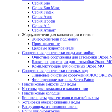
Серия Био
Серия Био Макс
Серия Fintek
Серия Аэро
Серия Профи
Серия Alfa
Серия Атлант
Жироуловители для канализации и стоков
Жироуловители под мойку
Промышленные
Цеховые жироуловители
Сооружения для очистки воды автомойки
Очистные сооружения для автомойки Экора 
Блоки рециркуляции для автомойки Экора М
Комплектующие для очистных Экора МО
Сооружения для очистки сточных вод
Ливневые очистные сооружения ЛОС ЭКОР
Фильтрующие патроны Servo-Patron
Пластиковые емкости для воды
Кессоны для скважины и канализации
Пластиковые колодцы
Биопрепараты для септиков и выгребных ям
Установки обеззараживания воды
Воздуховоды из полипропилена
Ерши для биозагрузки