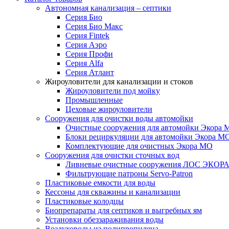
Автономная канализация – септики
Серия Био
Серия Био Макс
Серия Fintek
Серия Аэро
Серия Профи
Серия Alfa
Серия Атлант
Жироуловители для канализации и стоков
Жироуловители под мойку
Промышленные
Цеховые жироуловители
Сооружения для очистки воды автомойки
Очистные сооружения для автомойки Экора 
Блоки рециркуляции для автомойки Экора М
Комплектующие для очистных Экора МО
Сооружения для очистки сточных вод
Ливневые очистные сооружения ЛОС ЭКОР
Фильтрующие патроны Servo-Patron
Пластиковые емкости для воды
Кессоны для скважины и канализации
Пластиковые колодцы
Биопрепараты для септиков и выгребных ям
Установки обеззараживания воды
Воздуховоды из полипропилена