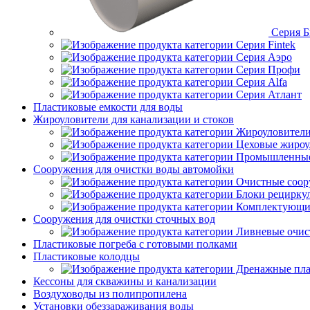
Серия Б
Серия Fintek
Серия Аэро
Серия Профи
Серия Alfa
Серия Атлант
Пластиковые емкости для воды
Жироуловители для канализации и стоков
Жироуловители
Цеховые жироу
Промышленны
Сооружения для очистки воды автомойки
Очистные соор
Блоки рецирку
Комплектующие
Сооружения для очистки сточных вод
Ливневые очи
Пластиковые погреба с готовыми полками
Пластиковые колодцы
Дренажные пла
Кессоны для скважины и канализации
Воздуховоды из полипропилена
Установки обеззараживания воды