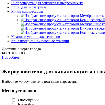
Биопрепараты для септиков и выгребных ям
Ерши для биозагрузки
Мини компрессоры
Мембранные к
Компрессоры H
Мембранные к
Вихревые возд
Комплектующие
Комплектующие для септиков
Канализационно-насосные станции
Доставка в черте города
БЕСПЛАТНО
Подробнее
Жироуловители для канализации и сто
Выберите жироуловитель под ваши параметры:
Место установки
В помещении
Под мойку