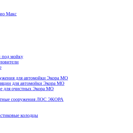
ио Макс
 под мойку
ловители
е
ужения для автомойки Экора МО
ляции для автомойки Экора МО
 для очистных Экора МО
стные сооружения ЛОС ЭКОРА
стиковые колодцы