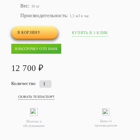
Вес:
16 кг
Производительность:
1,5 м3 в час
В КОРЗИНУ
КУПИТЬ В 1 КЛИК
В РАССРОЧКУ ОТП БАНК
12 700 ₽
Количество
Количество
товара
СКАЧАТЬ ТЕХПАСПОРТ
Жироуловитель
под
мойку
Серво-
Цена от
Монтаж и
производителя
обслуживание
Сток
1,0-