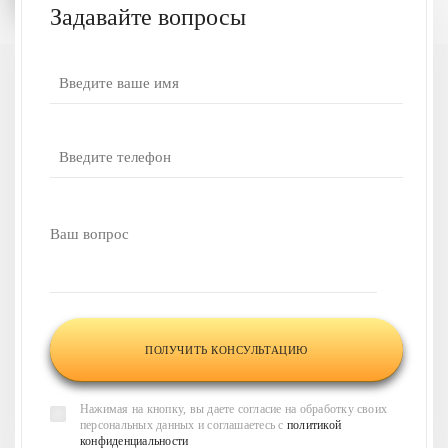
Задавайте вопросы
У вас есть вопросы
или нужна наша
консультация?
Напишите ваш вопрос,
и наши менеджеры
свяжутся
с вами в течение 30 минут
и
проконсультируют по всем
интересующим вас
вопросам
Нажимая на кнопку, вы даете согласие на обработку своих
персональных данных и соглашаетесь с
политикой
конфиденциальности