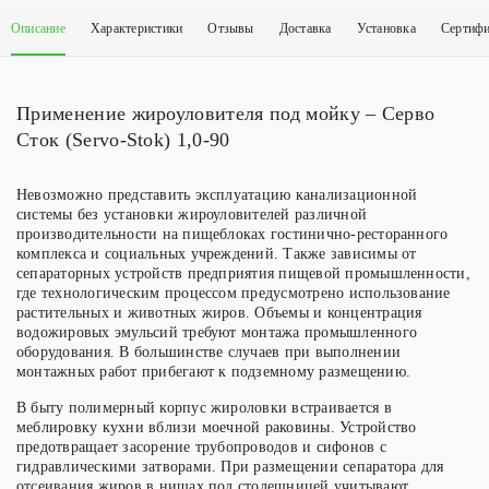
90
Описание
Характеристики
Отзывы
Доставка
Установка
Сертиф
Применение жироуловителя под мойку – Серво
Сток (Servo-Stok) 1,0-90
Невозможно представить эксплуатацию канализационной
системы без установки жироуловителей различной
производительности на пищеблоках гостинично-ресторанного
комплекса и социальных учреждений. Также зависимы от
сепараторных устройств предприятия пищевой промышленности,
где технологическим процессом предусмотрено использование
растительных и животных жиров. Объемы и концентрация
водожировых эмульсий требуют монтажа промышленного
оборудования. В большинстве случаев при выполнении
монтажных работ прибегают к подземному размещению.
В быту полимерный корпус жироловки встраивается в
меблировку кухни вблизи моечной раковины. Устройство
предотвращает засорение трубопроводов и сифонов с
гидравлическими затворами. При размещении сепаратора для
отсеивания жиров в нишах под столешницей учитывают