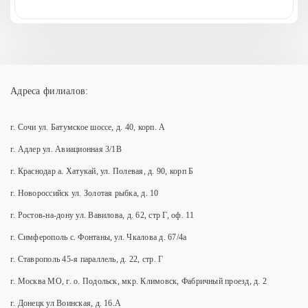
Адреса филиалов:
г. Сочи ул. Батумское шоссе, д. 40, корп. А
г. Адлер ул. Авиационная 3/1В
г. Краснодар а. Хатукай, ул. Полевая, д. 90, корп Б
г. Новороссийск ул. Золотая рыбка, д. 10
г. Ростов-на-дону ул. Вавилова, д. 62, стр Г, оф. 11
г. Симферополь с. Фонтаны, ул. Чкалова д. 67/4а
г. Ставрополь 45-я параллель, д. 22, стр. Г
г. Москва МО, г. о. Подольск, мкр. Климовск, Фабричный проезд, д. 2
г. Донецк ул Воинская, д. 16.А