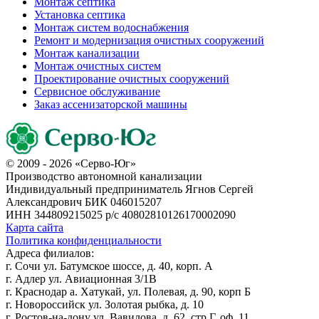
Монтаж септика
Установка септика
Монтаж систем водоснабжения
Ремонт и модернизация очистных сооружений
Монтаж канализации
Монтаж очистных систем
Проектирование очистных сооружений
Сервисное обслуживание
Заказ ассенизаторской машины
© 2009 - 2026 «Серво-Юг»
Производство автономной канализации
Индивидуальный предприниматель Ягнов Сергей
Александрович
БИК 046015207
ИНН 344809215025
р/с 40802810126170002090
Карта сайта
Политика конфиденциальности
Адреса филиалов:
г. Сочи ул. Батумское шоссе, д. 40, корп. А
г. Адлер ул. Авиационная 3/1В
г. Краснодар а. Хатукай, ул. Полевая, д. 90, корп Б
г. Новороссийск ул. Золотая рыбка, д. 10
г. Ростов-на-дону ул. Вавилова, д. 62, стр Г, оф. 11