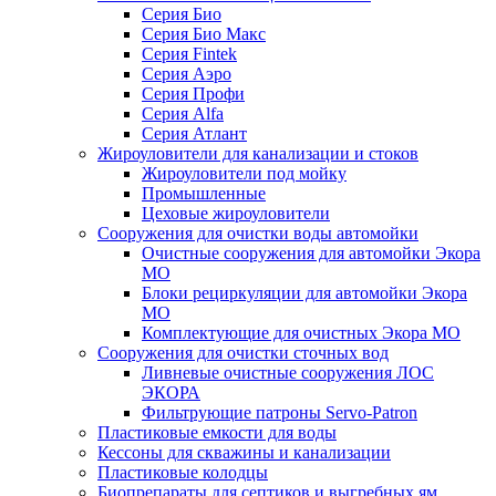
Серия Био
Серия Био Макс
Серия Fintek
Серия Аэро
Серия Профи
Серия Alfa
Серия Атлант
Жироуловители для канализации и стоков
Жироуловители под мойку
Промышленные
Цеховые жироуловители
Сооружения для очистки воды автомойки
Очистные сооружения для автомойки Экора
МО
Блоки рециркуляции для автомойки Экора
МО
Комплектующие для очистных Экора МО
Сооружения для очистки сточных вод
Ливневые очистные сооружения ЛОС
ЭКОРА
Фильтрующие патроны Servo-Patron
Пластиковые емкости для воды
Кессоны для скважины и канализации
Пластиковые колодцы
Биопрепараты для септиков и выгребных ям