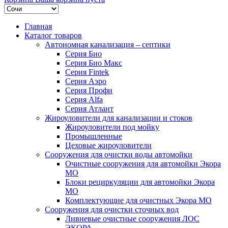
Главная
Каталог товаров
Автономная канализация – септики
Серия Био
Серия Био Макс
Серия Fintek
Серия Аэро
Серия Профи
Серия Alfa
Серия Атлант
Жироуловители для канализации и стоков
Жироуловители под мойку
Промышленные
Цеховые жироуловители
Сооружения для очистки воды автомойки
Очистные сооружения для автомойки Экора
МО
Блоки рециркуляции для автомойки Экора
МО
Комплектующие для очистных Экора МО
Сооружения для очистки сточных вод
Ливневые очистные сооружения ЛОС
ЭКОРА