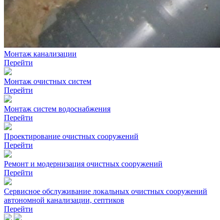
Монтаж канализации
Перейти
Монтаж очистных систем
Перейти
Монтаж систем водоснабжения
Перейти
Проектирование очистных сооружений
Перейти
Ремонт и модернизация очистных сооружений
Перейти
Сервисное обслуживание локальных очистных сооружений
автономной канализации, септиков
Перейти