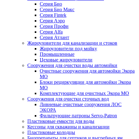
Серия Био
Серия Био Макс
Серия Fintek
Серия Аэро
Серия Профи
Серия Alfa
Серия Атлант
Жироуловители для канализации и стоков
Жироуловители под мойку
Промышленные
Цеховые жироуловители
Сооружения для очистки воды автомойки
Очистные сооружения для автомойки Экора
МО
Блоки рециркуляции для автомойки Экора
МО
Комплектующие для очистных Экора МО
Сооружения для очистки сточных вод
Ливневые очистные сооружения ЛОС
ЭКОРА
Фильтрующие патроны Servo-Patron
Пластиковые емкости для воды
Кессоны для скважины и канализации
Пластиковые колодцы
Биопрепараты для септиков и выгребных ям