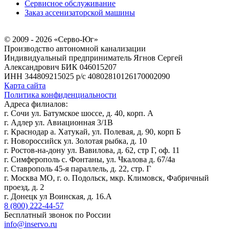
Сервисное обслуживание
Заказ ассенизаторской машины
© 2009 - 2026 «Серво-Юг»
Производство автономной канализации
Индивидуальный предприниматель Ягнов Сергей
Александрович
БИК 046015207
ИНН 344809215025
р/с 40802810126170002090
Карта сайта
Политика конфиденциальности
Адреса филиалов:
г. Сочи ул. Батумское шоссе, д. 40, корп. А
г. Адлер ул. Авиационная 3/1В
г. Краснодар а. Хатукай, ул. Полевая, д. 90, корп Б
г. Новороссийск ул. Золотая рыбка, д. 10
г. Ростов-на-дону ул. Вавилова, д. 62, стр Г, оф. 11
г. Симферополь с. Фонтаны, ул. Чкалова д. 67/4а
г. Ставрополь 45-я параллель, д. 22, стр. Г
г. Москва МО, г. о. Подольск, мкр. Климовск, Фабричный
проезд, д. 2
г. Донецк ул Воинская, д. 16.А
8 (800) 222-44-57
Бесплатный звонок по России
info@inservo.ru