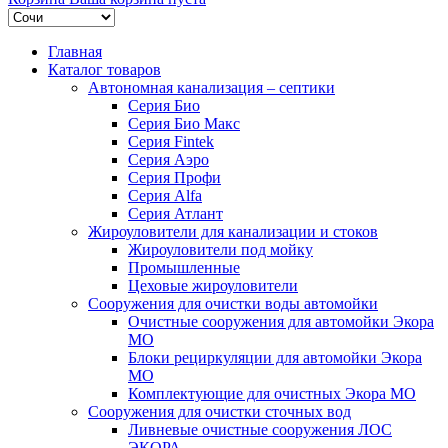
Главная
Каталог товаров
Автономная канализация – септики
Серия Био
Серия Био Макс
Серия Fintek
Серия Аэро
Серия Профи
Серия Alfa
Серия Атлант
Жироуловители для канализации и стоков
Жироуловители под мойку
Промышленные
Цеховые жироуловители
Сооружения для очистки воды автомойки
Очистные сооружения для автомойки Экора
МО
Блоки рециркуляции для автомойки Экора
МО
Комплектующие для очистных Экора МО
Сооружения для очистки сточных вод
Ливневые очистные сооружения ЛОС
ЭКОРА