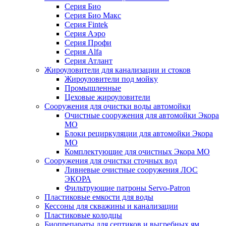
Серия Био
Серия Био Макс
Серия Fintek
Серия Аэро
Серия Профи
Серия Alfa
Серия Атлант
Жироуловители для канализации и стоков
Жироуловители под мойку
Промышленные
Цеховые жироуловители
Сооружения для очистки воды автомойки
Очистные сооружения для автомойки Экора
МО
Блоки рециркуляции для автомойки Экора
МО
Комплектующие для очистных Экора МО
Сооружения для очистки сточных вод
Ливневые очистные сооружения ЛОС
ЭКОРА
Фильтрующие патроны Servo-Patron
Пластиковые емкости для воды
Кессоны для скважины и канализации
Пластиковые колодцы
Биопрепараты для септиков и выгребных ям