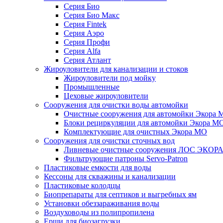
Серия Био
Серия Био Макс
Серия Fintek
Серия Аэро
Серия Профи
Серия Alfa
Серия Атлант
Жироуловители для канализации и стоков
Жироуловители под мойку
Промышленные
Цеховые жироуловители
Сооружения для очистки воды автомойки
Очистные сооружения для автомойки Экора 
Блоки рециркуляции для автомойки Экора М
Комплектующие для очистных Экора МО
Сооружения для очистки сточных вод
Ливневые очистные сооружения ЛОС ЭКОР
Фильтрующие патроны Servo-Patron
Пластиковые емкости для воды
Кессоны для скважины и канализации
Пластиковые колодцы
Биопрепараты для септиков и выгребных ям
Установки обеззараживания воды
Воздуховоды из полипропилена
Ерши для биозагрузки