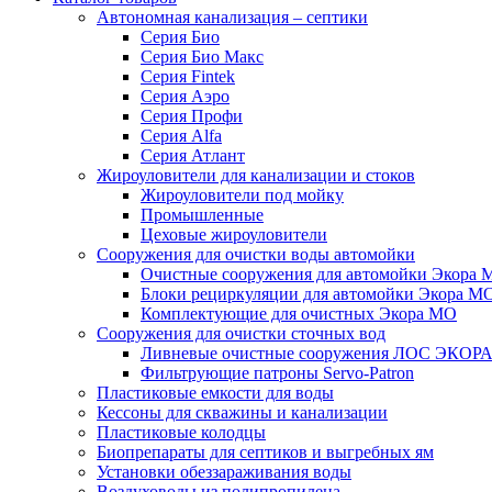
Автономная канализация – септики
Серия Био
Серия Био Макс
Серия Fintek
Серия Аэро
Серия Профи
Серия Alfa
Серия Атлант
Жироуловители для канализации и стоков
Жироуловители под мойку
Промышленные
Цеховые жироуловители
Сооружения для очистки воды автомойки
Очистные сооружения для автомойки Экора 
Блоки рециркуляции для автомойки Экора М
Комплектующие для очистных Экора МО
Сооружения для очистки сточных вод
Ливневые очистные сооружения ЛОС ЭКОР
Фильтрующие патроны Servo-Patron
Пластиковые емкости для воды
Кессоны для скважины и канализации
Пластиковые колодцы
Биопрепараты для септиков и выгребных ям
Установки обеззараживания воды
Воздуховоды из полипропилена