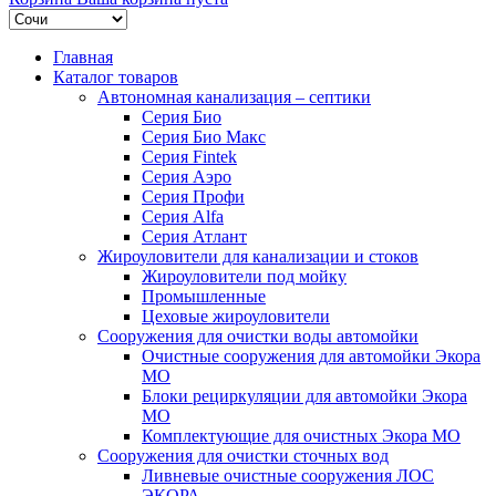
Главная
Каталог товаров
Автономная канализация – септики
Серия Био
Серия Био Макс
Серия Fintek
Серия Аэро
Серия Профи
Серия Alfa
Серия Атлант
Жироуловители для канализации и стоков
Жироуловители под мойку
Промышленные
Цеховые жироуловители
Сооружения для очистки воды автомойки
Очистные сооружения для автомойки Экора
МО
Блоки рециркуляции для автомойки Экора
МО
Комплектующие для очистных Экора МО
Сооружения для очистки сточных вод
Ливневые очистные сооружения ЛОС
ЭКОРА