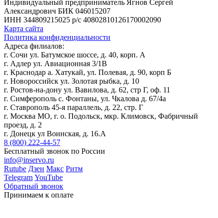
Индивидуальный предприниматель Ягнов Сергей
Александрович
БИК 046015207
ИНН 344809215025
р/с 40802810126170002090
Карта сайта
Политика конфиденциальности
Адреса филиалов:
г. Сочи ул. Батумское шоссе, д. 40, корп. А
г. Адлер ул. Авиационная 3/1В
г. Краснодар а. Хатукай, ул. Полевая, д. 90, корп Б
г. Новороссийск ул. Золотая рыбка, д. 10
г. Ростов-на-дону ул. Вавилова, д. 62, стр Г, оф. 11
г. Симферополь с. Фонтаны, ул. Чкалова д. 67/4а
г. Ставрополь 45-я параллель, д. 22, стр. Г
г. Москва МО, г. о. Подольск, мкр. Климовск, Фабричный
проезд, д. 2
г. Донецк ул Воинская, д. 16.А
8 (800) 222-44-57
Бесплатный звонок по России
info@inservo.ru
Rutube
Дзен
Макс
Ритм
Telegram
YouTube
Обратный звонок
Принимаем к оплате