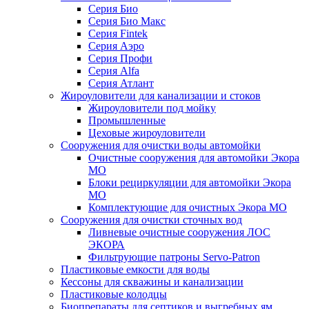
Серия Био
Серия Био Макс
Серия Fintek
Серия Аэро
Серия Профи
Серия Alfa
Серия Атлант
Жироуловители для канализации и стоков
Жироуловители под мойку
Промышленные
Цеховые жироуловители
Сооружения для очистки воды автомойки
Очистные сооружения для автомойки Экора
МО
Блоки рециркуляции для автомойки Экора
МО
Комплектующие для очистных Экора МО
Сооружения для очистки сточных вод
Ливневые очистные сооружения ЛОС
ЭКОРА
Фильтрующие патроны Servo-Patron
Пластиковые емкости для воды
Кессоны для скважины и канализации
Пластиковые колодцы
Биопрепараты для септиков и выгребных ям