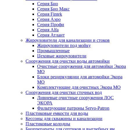
Серия Био
Серия Био Макс
Серия Fintek
Серия Аэро
Серия Профи
Серия Alfa
Серия Атлант
Жироуловители для канализации и стоков
Жироуловители под мойку
Промышленные
Цеховые жироуловители
Сооружения для очистки воды автомойки
Очистные сооружения для автомойки Экора
МО
Блоки рециркуляции для автомойки Экора
МО
Комплектующие для очистных Экора МО
Сооружения для очистки сточных вод
Ливневые очистные сооружения ЛОС
ЭКОРА
Фильтрующие патроны Servo-Patron
Пластиковые емкости для воды
Кессоны для скважины и канализации
Пластиковые колодцы
Биопрепараты для септиков и выгребных ям