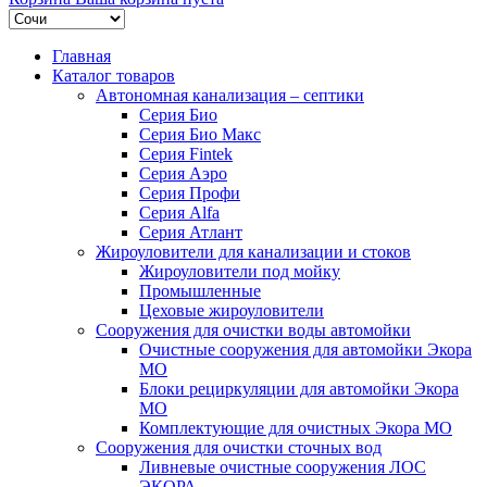
Главная
Каталог товаров
Автономная канализация – септики
Серия Био
Серия Био Макс
Серия Fintek
Серия Аэро
Серия Профи
Серия Alfa
Серия Атлант
Жироуловители для канализации и стоков
Жироуловители под мойку
Промышленные
Цеховые жироуловители
Сооружения для очистки воды автомойки
Очистные сооружения для автомойки Экора
МО
Блоки рециркуляции для автомойки Экора
МО
Комплектующие для очистных Экора МО
Сооружения для очистки сточных вод
Ливневые очистные сооружения ЛОС
ЭКОРА