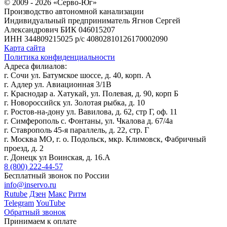
© 2009 - 2026 «Серво-Юг»
Производство автономной канализации
Индивидуальный предприниматель Ягнов Сергей
Александрович
БИК 046015207
ИНН 344809215025
р/с 40802810126170002090
Карта сайта
Политика конфиденциальности
Адреса филиалов:
г. Сочи ул. Батумское шоссе, д. 40, корп. А
г. Адлер ул. Авиационная 3/1В
г. Краснодар а. Хатукай, ул. Полевая, д. 90, корп Б
г. Новороссийск ул. Золотая рыбка, д. 10
г. Ростов-на-дону ул. Вавилова, д. 62, стр Г, оф. 11
г. Симферополь с. Фонтаны, ул. Чкалова д. 67/4а
г. Ставрополь 45-я параллель, д. 22, стр. Г
г. Москва МО, г. о. Подольск, мкр. Климовск, Фабричный
проезд, д. 2
г. Донецк ул Воинская, д. 16.А
8 (800) 222-44-57
Бесплатный звонок по России
info@inservo.ru
Rutube
Дзен
Макс
Ритм
Telegram
YouTube
Обратный звонок
Принимаем к оплате