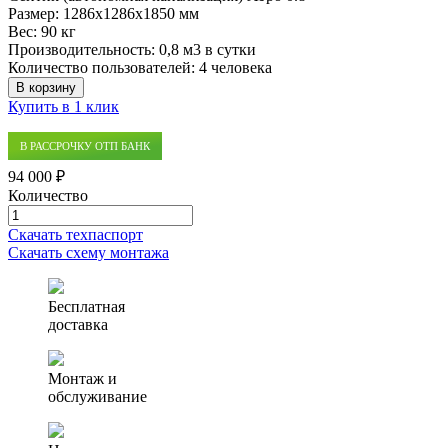
Размер:
1286x1286x1850 мм
Вес:
90 кг
Производительность:
0,8 м3 в сутки
Количество пользователей:
4 человека
В корзину
Купить в 1 клик
В РАССРОЧКУ ОТП БАНК
94 000 ₽
Количество
Количество
товара
Скачать техпаспорт
Септик
Скачать схему монтажа
(автономная
канализация)
Аэро
Бесплатная
0.8
доставка
Монтаж и
обслуживание