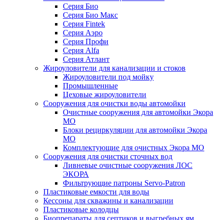
Серия Био
Серия Био Макс
Серия Fintek
Серия Аэро
Серия Профи
Серия Alfa
Серия Атлант
Жироуловители для канализации и стоков
Жироуловители под мойку
Промышленные
Цеховые жироуловители
Сооружения для очистки воды автомойки
Очистные сооружения для автомойки Экора
МО
Блоки рециркуляции для автомойки Экора
МО
Комплектующие для очистных Экора МО
Сооружения для очистки сточных вод
Ливневые очистные сооружения ЛОС
ЭКОРА
Фильтрующие патроны Servo-Patron
Пластиковые емкости для воды
Кессоны для скважины и канализации
Пластиковые колодцы
Биопрепараты для септиков и выгребных ям