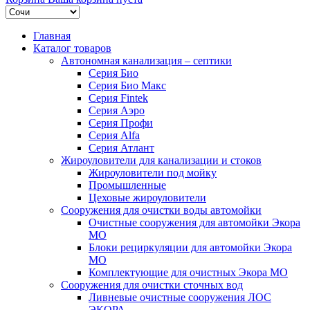
Главная
Каталог товаров
Автономная канализация – септики
Серия Био
Серия Био Макс
Серия Fintek
Серия Аэро
Серия Профи
Серия Alfa
Серия Атлант
Жироуловители для канализации и стоков
Жироуловители под мойку
Промышленные
Цеховые жироуловители
Сооружения для очистки воды автомойки
Очистные сооружения для автомойки Экора
МО
Блоки рециркуляции для автомойки Экора
МО
Комплектующие для очистных Экора МО
Сооружения для очистки сточных вод
Ливневые очистные сооружения ЛОС
ЭКОРА