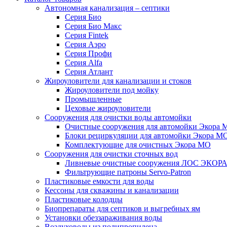
Автономная канализация – септики
Серия Био
Серия Био Макс
Серия Fintek
Серия Аэро
Серия Профи
Серия Alfa
Серия Атлант
Жироуловители для канализации и стоков
Жироуловители под мойку
Промышленные
Цеховые жироуловители
Сооружения для очистки воды автомойки
Очистные сооружения для автомойки Экора 
Блоки рециркуляции для автомойки Экора М
Комплектующие для очистных Экора МО
Сооружения для очистки сточных вод
Ливневые очистные сооружения ЛОС ЭКОР
Фильтрующие патроны Servo-Patron
Пластиковые емкости для воды
Кессоны для скважины и канализации
Пластиковые колодцы
Биопрепараты для септиков и выгребных ям
Установки обеззараживания воды
Воздуховоды из полипропилена