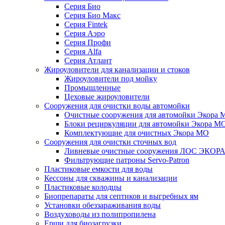
Серия Био
Серия Био Макс
Серия Fintek
Серия Аэро
Серия Профи
Серия Alfa
Серия Атлант
Жироуловители для канализации и стоков
Жироуловители под мойку
Промышленные
Цеховые жироуловители
Сооружения для очистки воды автомойки
Очистные сооружения для автомойки Экора 
Блоки рециркуляции для автомойки Экора М
Комплектующие для очистных Экора МО
Сооружения для очистки сточных вод
Ливневые очистные сооружения ЛОС ЭКОР
Фильтрующие патроны Servo-Patron
Пластиковые емкости для воды
Кессоны для скважины и канализации
Пластиковые колодцы
Биопрепараты для септиков и выгребных ям
Установки обеззараживания воды
Воздуховоды из полипропилена
Ерши для биозагрузки