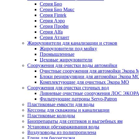
Серия Био
Серия Био Макс
Серия Fintek
Серия Аэро
Серия Профи
Серия Alfa
Серия Атлант
Жироуловители для канализации и стоков
Жироуловители под мойку
Промышленные
Цеховые жироуловители
Сооружения для очистки воды автомойки
Очистные сооружения для автомойки Экора 
Блоки рециркуляции для автомойки Экора М
Комплектующие для очистных Экора МО
Сооружения для очистки сточных вод
Ливневые очистные сооружения ЛОС ЭКОР
Фильтрующие патроны Servo-Patron
Пластиковые емкости для воды
Кессоны для скважины и канализации
Пластиковые колодцы
Биопрепараты для септиков и выгребных ям
Установки обеззараживания воды
Воздуховоды из полипропилена
Ерши для биозагрузки