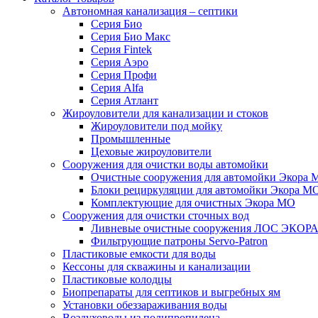
Автономная канализация – септики
Серия Био
Серия Био Макс
Серия Fintek
Серия Аэро
Серия Профи
Серия Alfa
Серия Атлант
Жироуловители для канализации и стоков
Жироуловители под мойку
Промышленные
Цеховые жироуловители
Сооружения для очистки воды автомойки
Очистные сооружения для автомойки Экора 
Блоки рециркуляции для автомойки Экора М
Комплектующие для очистных Экора МО
Сооружения для очистки сточных вод
Ливневые очистные сооружения ЛОС ЭКОР
Фильтрующие патроны Servo-Patron
Пластиковые емкости для воды
Кессоны для скважины и канализации
Пластиковые колодцы
Биопрепараты для септиков и выгребных ям
Установки обеззараживания воды
Воздуховоды из полипропилена