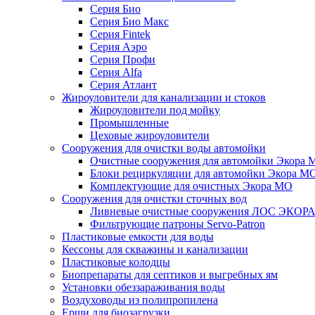
Серия Био
Серия Био Макс
Серия Fintek
Серия Аэро
Серия Профи
Серия Alfa
Серия Атлант
Жироуловители для канализации и стоков
Жироуловители под мойку
Промышленные
Цеховые жироуловители
Сооружения для очистки воды автомойки
Очистные сооружения для автомойки Экора 
Блоки рециркуляции для автомойки Экора М
Комплектующие для очистных Экора МО
Сооружения для очистки сточных вод
Ливневые очистные сооружения ЛОС ЭКОР
Фильтрующие патроны Servo-Patron
Пластиковые емкости для воды
Кессоны для скважины и канализации
Пластиковые колодцы
Биопрепараты для септиков и выгребных ям
Установки обеззараживания воды
Воздуховоды из полипропилена
Ерши для биозагрузки