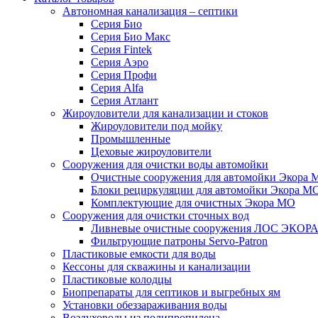
Автономная канализация – септики
Серия Био
Серия Био Макс
Серия Fintek
Серия Аэро
Серия Профи
Серия Alfa
Серия Атлант
Жироуловители для канализации и стоков
Жироуловители под мойку
Промышленные
Цеховые жироуловители
Сооружения для очистки воды автомойки
Очистные сооружения для автомойки Экора 
Блоки рециркуляции для автомойки Экора М
Комплектующие для очистных Экора МО
Сооружения для очистки сточных вод
Ливневые очистные сооружения ЛОС ЭКОР
Фильтрующие патроны Servo-Patron
Пластиковые емкости для воды
Кессоны для скважины и канализации
Пластиковые колодцы
Биопрепараты для септиков и выгребных ям
Установки обеззараживания воды
Воздуховоды из полипропилена