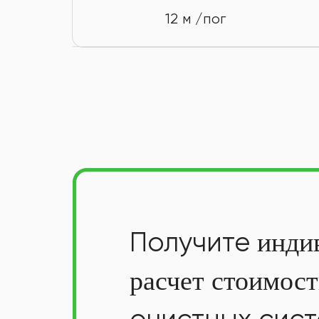
12 м /пог
Получите
инди
расчет стоимос
очистных сис