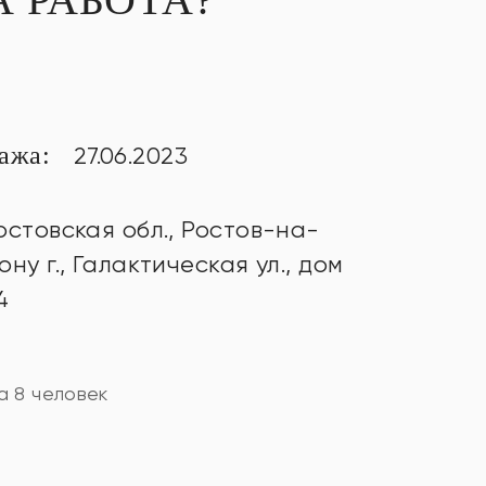
тажа:
27.06.2023
остовская обл., Ростов-на-
ону г., Галактическая ул., дом
4
а 8 человек