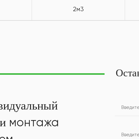
2м3
Оста
видуальный
монтажа
ти
тем