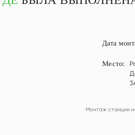
Дата мон
Место:
Р
Д
3
Монтаж станции н