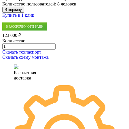
Количество пользователей:
8 человек
В корзину
Купить в 1 клик
В РАССРОЧКУ ОТП БАНК
123 000 ₽
Количество
Количество
товара
Скачать техпаспорт
Септик
Скачать схему монтажа
(автономная
канализация)
Аэро
Бесплатная
1.5
доставка