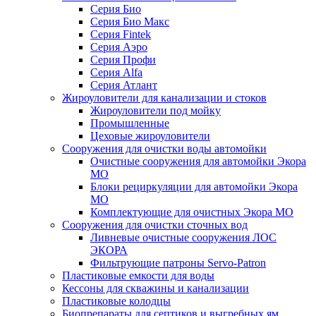
Серия Био
Серия Био Макс
Серия Fintek
Серия Аэро
Серия Профи
Серия Alfa
Серия Атлант
Жироуловители для канализации и стоков
Жироуловители под мойку
Промышленные
Цеховые жироуловители
Сооружения для очистки воды автомойки
Очистные сооружения для автомойки Экора
МО
Блоки рециркуляции для автомойки Экора
МО
Комплектующие для очистных Экора МО
Сооружения для очистки сточных вод
Ливневые очистные сооружения ЛОС
ЭКОРА
Фильтрующие патроны Servo-Patron
Пластиковые емкости для воды
Кессоны для скважины и канализации
Пластиковые колодцы
Биопрепараты для септиков и выгребных ям