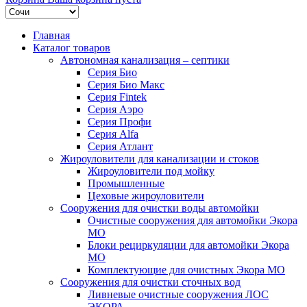
Главная
Каталог товаров
Автономная канализация – септики
Серия Био
Серия Био Макс
Серия Fintek
Серия Аэро
Серия Профи
Серия Alfa
Серия Атлант
Жироуловители для канализации и стоков
Жироуловители под мойку
Промышленные
Цеховые жироуловители
Сооружения для очистки воды автомойки
Очистные сооружения для автомойки Экора
МО
Блоки рециркуляции для автомойки Экора
МО
Комплектующие для очистных Экора МО
Сооружения для очистки сточных вод
Ливневые очистные сооружения ЛОС
ЭКОРА