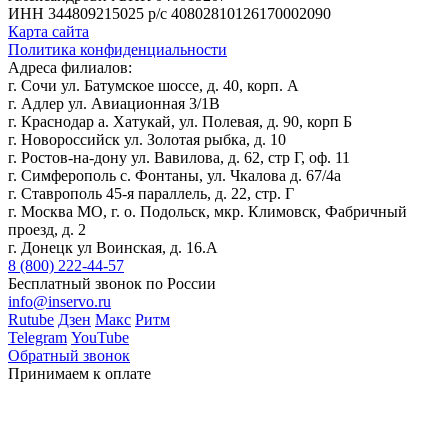
ИНН 344809215025
р/с 40802810126170002090
Карта сайта
Политика конфиденциальности
Адреса филиалов:
г. Сочи ул. Батумское шоссе, д. 40, корп. А
г. Адлер ул. Авиационная 3/1В
г. Краснодар а. Хатукай, ул. Полевая, д. 90, корп Б
г. Новороссийск ул. Золотая рыбка, д. 10
г. Ростов-на-дону ул. Вавилова, д. 62, стр Г, оф. 11
г. Симферополь с. Фонтаны, ул. Чкалова д. 67/4а
г. Ставрополь 45-я параллель, д. 22, стр. Г
г. Москва МО, г. о. Подольск, мкр. Климовск, Фабричный
проезд, д. 2
г. Донецк ул Воинская, д. 16.А
8 (800) 222-44-57
Бесплатный звонок по России
info@inservo.ru
Rutube
Дзен
Макс
Ритм
Telegram
YouTube
Обратный звонок
Принимаем к оплате