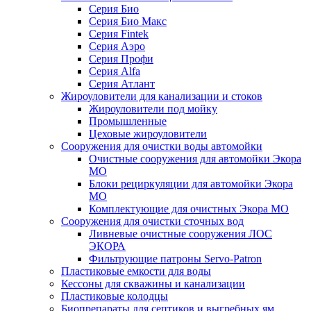
Серия Био
Серия Био Макс
Серия Fintek
Серия Аэро
Серия Профи
Серия Alfa
Серия Атлант
Жироуловители для канализации и стоков
Жироуловители под мойку
Промышленные
Цеховые жироуловители
Сооружения для очистки воды автомойки
Очистные сооружения для автомойки Экора
МО
Блоки рециркуляции для автомойки Экора
МО
Комплектующие для очистных Экора МО
Сооружения для очистки сточных вод
Ливневые очистные сооружения ЛОС
ЭКОРА
Фильтрующие патроны Servo-Patron
Пластиковые емкости для воды
Кессоны для скважины и канализации
Пластиковые колодцы
Биопрепараты для септиков и выгребных ям