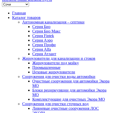
Главная
Каталог товаров
Автономная канализация – септики
Серия Био
Серия Био Макс
Серия Fintek
Серия Аэро
Серия Профи
Серия Alfa
Серия Атлант
Жироуловители для канализации и стоков
Жироуловители под мойку
Промышленные
Цеховые жироуловители
Сооружения для очистки воды автомойки
Очистные сооружения для автомойки Экора
МО
Блоки рециркуляции для автомойки Экора
МО
Комплектующие для очистных Экора МО
Сооружения для очистки сточных вод
Ливневые очистные сооружения ЛОС
ЭКОРА