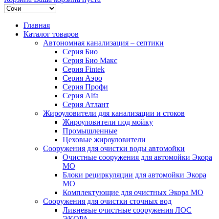
Главная
Каталог товаров
Автономная канализация – септики
Серия Био
Серия Био Макс
Серия Fintek
Серия Аэро
Серия Профи
Серия Alfa
Серия Атлант
Жироуловители для канализации и стоков
Жироуловители под мойку
Промышленные
Цеховые жироуловители
Сооружения для очистки воды автомойки
Очистные сооружения для автомойки Экора
МО
Блоки рециркуляции для автомойки Экора
МО
Комплектующие для очистных Экора МО
Сооружения для очистки сточных вод
Ливневые очистные сооружения ЛОС
ЭКОРА