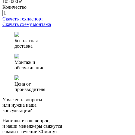
105 000 ₽
Количество
Количество
товара
Скачать техпаспорт
Септик
Скачать схему монтажа
(автономная
канализация)
Аэро
Бесплатная
1
доставка
Монтаж и
обслуживание
Цена от
производителя
У вас есть вопросы
или нужна наша
консультация?
Напишите ваш вопрос,
и наши менеджеры свяжутся
с вами в течение 30 минут