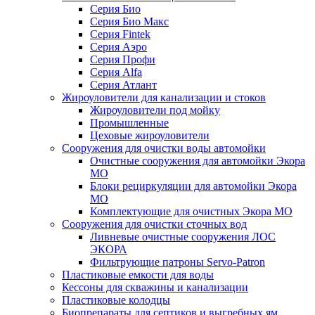
Серия Био
Серия Био Макс
Серия Fintek
Серия Аэро
Серия Профи
Серия Alfa
Серия Атлант
Жироуловители для канализации и стоков
Жироуловители под мойку
Промышленные
Цеховые жироуловители
Сооружения для очистки воды автомойки
Очистные сооружения для автомойки Экора
МО
Блоки рециркуляции для автомойки Экора
МО
Комплектующие для очистных Экора МО
Сооружения для очистки сточных вод
Ливневые очистные сооружения ЛОС
ЭКОРА
Фильтрующие патроны Servo-Patron
Пластиковые емкости для воды
Кессоны для скважины и канализации
Пластиковые колодцы
Биопрепараты для септиков и выгребных ям