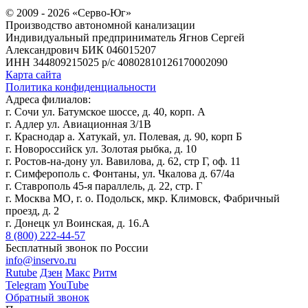
© 2009 - 2026 «Серво-Юг»
Производство автономной канализации
Индивидуальный предприниматель Ягнов Сергей
Александрович
БИК 046015207
ИНН 344809215025
р/с 40802810126170002090
Карта сайта
Политика конфиденциальности
Адреса филиалов:
г. Сочи ул. Батумское шоссе, д. 40, корп. А
г. Адлер ул. Авиационная 3/1В
г. Краснодар а. Хатукай, ул. Полевая, д. 90, корп Б
г. Новороссийск ул. Золотая рыбка, д. 10
г. Ростов-на-дону ул. Вавилова, д. 62, стр Г, оф. 11
г. Симферополь с. Фонтаны, ул. Чкалова д. 67/4а
г. Ставрополь 45-я параллель, д. 22, стр. Г
г. Москва МО, г. о. Подольск, мкр. Климовск, Фабричный
проезд, д. 2
г. Донецк ул Воинская, д. 16.А
8 (800) 222-44-57
Бесплатный звонок по России
info@inservo.ru
Rutube
Дзен
Макс
Ритм
Telegram
YouTube
Обратный звонок