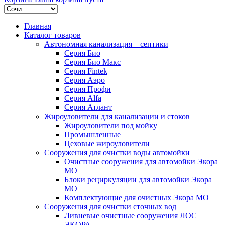
Главная
Каталог товаров
Автономная канализация – септики
Серия Био
Серия Био Макс
Серия Fintek
Серия Аэро
Серия Профи
Серия Alfa
Серия Атлант
Жироуловители для канализации и стоков
Жироуловители под мойку
Промышленные
Цеховые жироуловители
Сооружения для очистки воды автомойки
Очистные сооружения для автомойки Экора
МО
Блоки рециркуляции для автомойки Экора
МО
Комплектующие для очистных Экора МО
Сооружения для очистки сточных вод
Ливневые очистные сооружения ЛОС
ЭКОРА