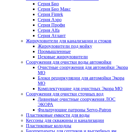
Серия Био
Серия Био Макс
Серия Fintek
Серия Аэро
Серия Профи
Серия Alfa
Серия Атлант
Жироуловители для канализации и стоков
Жироуловители под мойку
Промышленные
Цеховые жироуловители
Сооружения для очистки воды автомойки
Очистные сооружения для автомойки Экора
МО
Блоки рециркуляции для автомойки Экора
МО
Комплектующие для очистных Экора МО
Сооружения для очистки сточных вод
Ливневые очистные сооружения ЛОС
ЭКОРА
Фильтрующие патроны Servo-Patron
Пластиковые емкости для воды
Кессоны для скважины и канализации
Пластиковые колодцы
Биопрепараты для септиков и выгребных ям