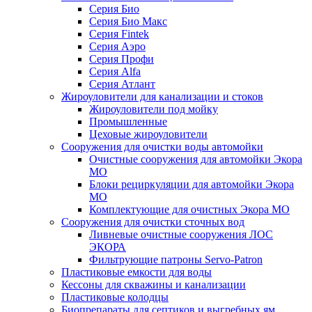
Серия Био
Серия Био Макс
Серия Fintek
Серия Аэро
Серия Профи
Серия Alfa
Серия Атлант
Жироуловители для канализации и стоков
Жироуловители под мойку
Промышленные
Цеховые жироуловители
Сооружения для очистки воды автомойки
Очистные сооружения для автомойки Экора
МО
Блоки рециркуляции для автомойки Экора
МО
Комплектующие для очистных Экора МО
Сооружения для очистки сточных вод
Ливневые очистные сооружения ЛОС
ЭКОРА
Фильтрующие патроны Servo-Patron
Пластиковые емкости для воды
Кессоны для скважины и канализации
Пластиковые колодцы
Биопрепараты для септиков и выгребных ям