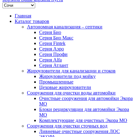
Главная
Каталог товаров
Автономная канализация – септики
Серия Био
Серия Био Макс
Серия Fintek
Серия Аэро
Серия Профи
Серия Alfa
Серия Атлант
Жироуловители для канализации и стоков
Жироуловители под мойку
Промышленные
Цеховые жироуловители
Сооружения для очистки воды автомойки
Очистные сооружения для автомойки Экора
МО
Блоки рециркуляции для автомойки Экора
МО
Комплектующие для очистных Экора МО
Сооружения для очистки сточных вод
Ливневые очистные сооружения ЛОС
ЭКОРА