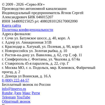
© 2009 - 2026 «Серво-Юг»
Производство автономной канализации
Индивидуальный предприниматель Ягнов Сергей
Александрович
БИК 046015207
ИНН 344809215025
р/с 40802810126170002090
Карта сайта
Политика конфиденциальности
Адреса филиалов:
г. Сочи ул. Батумское шоссе, д. 40, корп. А
г. Адлер ул. Авиационная 3/1В
г. Краснодар а. Хатукай, ул. Полевая, д. 90, корп Б
г. Новороссийск ул. Золотая рыбка, д. 10
г. Ростов-на-дону ул. Вавилова, д. 62, стр Г, оф. 11
г. Симферополь с. Фонтаны, ул. Чкалова д. 67/4а
г. Ставрополь 45-я параллель, д. 22, стр. Г
г. Москва МО, г. о. Подольск, мкр. Климовск, Фабричный
проезд, д. 2
г. Донецк ул Воинская, д. 16.А
8 (800) 222-44-57
Бесплатный звонок по России
info@inservo.ru
Rutube
Дзен
Макс
Ритм
Telegram
YouTube
Обратный звонок