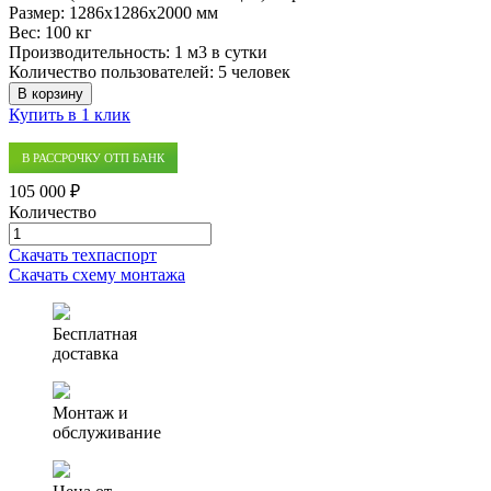
Размер:
1286x1286x2000 мм
Вес:
100 кг
Производительность:
1 м3 в сутки
Количество пользователей:
5 человек
В корзину
Купить в 1 клик
В РАССРОЧКУ ОТП БАНК
105 000 ₽
Количество
Количество
товара
Скачать техпаспорт
Септик
Скачать схему монтажа
(автономная
канализация)
Аэро
Бесплатная
1
доставка
Монтаж и
обслуживание