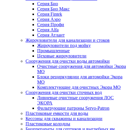
Серия Био
Серия Био Макс
Серия Fintek
Серия Аэро
Серия Профи
Серия Alfa
Серия Атлант
Жироуловители для канализации и стоков
Жироуловители под мойку
Промышленные
Цеховые жироуловители
Сооружения для очистки воды автомойки
Очистные сооружения для автомойки Экора
МО
Блоки рециркуляции для автомойки Экора
МО
Комплектующие для очистных Экора МО
Сооружения для очистки сточных вод
Ливневые очистные сооружения ЛОС
ЭКОРА
Фильтрующие патроны Servo-Patron
Пластиковые емкости для воды
Кессоны для скважины и канализации
Пластиковые колодцы
Биопрепараты для септиков и выгребных ям