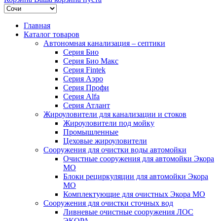
Главная
Каталог товаров
Автономная канализация – септики
Серия Био
Серия Био Макс
Серия Fintek
Серия Аэро
Серия Профи
Серия Alfa
Серия Атлант
Жироуловители для канализации и стоков
Жироуловители под мойку
Промышленные
Цеховые жироуловители
Сооружения для очистки воды автомойки
Очистные сооружения для автомойки Экора
МО
Блоки рециркуляции для автомойки Экора
МО
Комплектующие для очистных Экора МО
Сооружения для очистки сточных вод
Ливневые очистные сооружения ЛОС
ЭКОРА