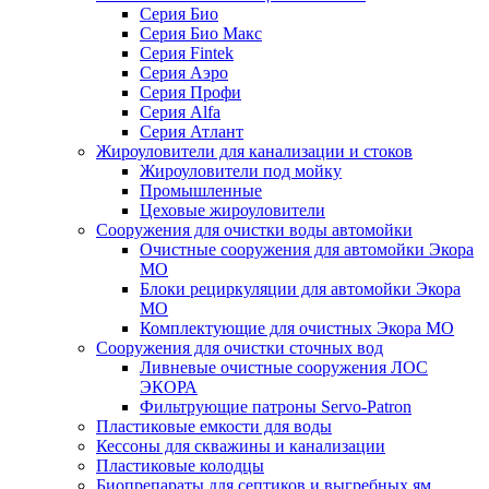
Серия Био
Серия Био Макс
Серия Fintek
Серия Аэро
Серия Профи
Серия Alfa
Серия Атлант
Жироуловители для канализации и стоков
Жироуловители под мойку
Промышленные
Цеховые жироуловители
Сооружения для очистки воды автомойки
Очистные сооружения для автомойки Экора
МО
Блоки рециркуляции для автомойки Экора
МО
Комплектующие для очистных Экора МО
Сооружения для очистки сточных вод
Ливневые очистные сооружения ЛОС
ЭКОРА
Фильтрующие патроны Servo-Patron
Пластиковые емкости для воды
Кессоны для скважины и канализации
Пластиковые колодцы
Биопрепараты для септиков и выгребных ям