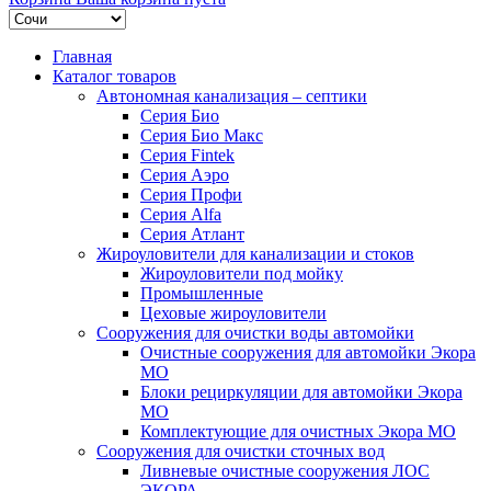
Главная
Каталог товаров
Автономная канализация – септики
Серия Био
Серия Био Макс
Серия Fintek
Серия Аэро
Серия Профи
Серия Alfa
Серия Атлант
Жироуловители для канализации и стоков
Жироуловители под мойку
Промышленные
Цеховые жироуловители
Сооружения для очистки воды автомойки
Очистные сооружения для автомойки Экора
МО
Блоки рециркуляции для автомойки Экора
МО
Комплектующие для очистных Экора МО
Сооружения для очистки сточных вод
Ливневые очистные сооружения ЛОС
ЭКОРА