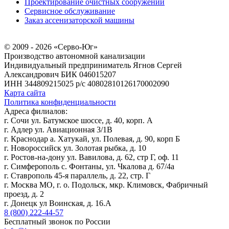
Проектирование очистных сооружений
Сервисное обслуживание
Заказ ассенизаторской машины
© 2009 - 2026 «Серво-Юг»
Производство автономной канализации
Индивидуальный предприниматель Ягнов Сергей
Александрович
БИК 046015207
ИНН 344809215025
р/с 40802810126170002090
Карта сайта
Политика конфиденциальности
Адреса филиалов:
г. Сочи ул. Батумское шоссе, д. 40, корп. А
г. Адлер ул. Авиационная 3/1В
г. Краснодар а. Хатукай, ул. Полевая, д. 90, корп Б
г. Новороссийск ул. Золотая рыбка, д. 10
г. Ростов-на-дону ул. Вавилова, д. 62, стр Г, оф. 11
г. Симферополь с. Фонтаны, ул. Чкалова д. 67/4а
г. Ставрополь 45-я параллель, д. 22, стр. Г
г. Москва МО, г. о. Подольск, мкр. Климовск, Фабричный
проезд, д. 2
г. Донецк ул Воинская, д. 16.А
8 (800) 222-44-57
Бесплатный звонок по России