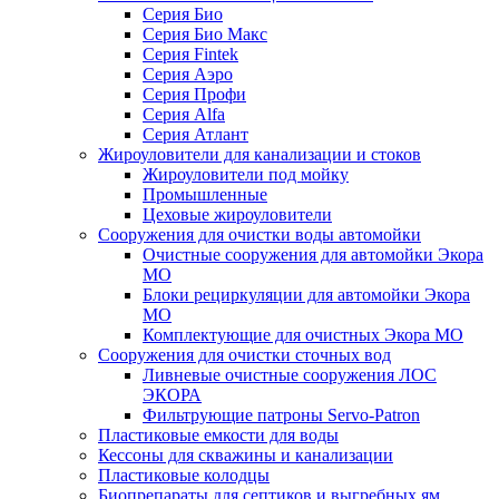
Серия Био
Серия Био Макс
Серия Fintek
Серия Аэро
Серия Профи
Серия Alfa
Серия Атлант
Жироуловители для канализации и стоков
Жироуловители под мойку
Промышленные
Цеховые жироуловители
Сооружения для очистки воды автомойки
Очистные сооружения для автомойки Экора
МО
Блоки рециркуляции для автомойки Экора
МО
Комплектующие для очистных Экора МО
Сооружения для очистки сточных вод
Ливневые очистные сооружения ЛОС
ЭКОРА
Фильтрующие патроны Servo-Patron
Пластиковые емкости для воды
Кессоны для скважины и канализации
Пластиковые колодцы
Биопрепараты для септиков и выгребных ям