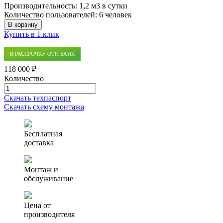
Производительность:
1,2 м3 в сутки
Количество пользователей:
6 человек
В корзину
Купить в 1 клик
В РАССРОЧКУ ОТП БАНК
118 000 ₽
Количество
Количество
товара
Скачать техпаспорт
Автономная
Скачать схему монтажа
канализация
(септик)
Alfa
Бесплатная
Pro
доставка
1.2
Монтаж и
обслуживание
Цена от
производителя