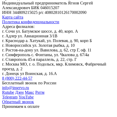
Индивидуальный предприниматель Ягнов Сергей
Александрович
БИК 046015207
ИНН 344809215025
р/с 40802810126170002090
Карта сайта
Политика конфиденциальности
Адреса филиалов:
г. Сочи ул. Батумское шоссе, д. 40, корп. А
г. Адлер ул. Авиационная 3/1В
г. Краснодар а. Хатукай, ул. Полевая, д. 90, корп Б
г. Новороссийск ул. Золотая рыбка, д. 10
г. Ростов-на-дону ул. Вавилова, д. 62, стр Г, оф. 11
г. Симферополь с. Фонтаны, ул. Чкалова д. 67/4а
г. Ставрополь 45-я параллель, д. 22, стр. Г
г. Москва МО, г. о. Подольск, мкр. Климовск, Фабричный
проезд, д. 2
г. Донецк ул Воинская, д. 16.А
8 (800) 222-44-57
Бесплатный звонок по России
info@inservo.ru
Rutube
Дзен
Макс
Ритм
Telegram
YouTube
Обратный звонок
Принимаем к оплате