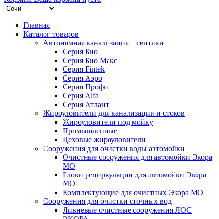
Главная
Каталог товаров
Автономная канализация – септики
Серия Био
Серия Био Макс
Серия Fintek
Серия Аэро
Серия Профи
Серия Alfa
Серия Атлант
Жироуловители для канализации и стоков
Жироуловители под мойку
Промышленные
Цеховые жироуловители
Сооружения для очистки воды автомойки
Очистные сооружения для автомойки Экора
МО
Блоки рециркуляции для автомойки Экора
МО
Комплектующие для очистных Экора МО
Сооружения для очистки сточных вод
Ливневые очистные сооружения ЛОС
ЭКОРА