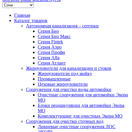
Главная
Каталог товаров
Автономная канализация – септики
Серия Био
Серия Био Макс
Серия Fintek
Серия Аэро
Серия Профи
Серия Alfa
Серия Атлант
Жироуловители для канализации и стоков
Жироуловители под мойку
Промышленные
Цеховые жироуловители
Сооружения для очистки воды автомойки
Очистные сооружения для автомойки Экора
МО
Блоки рециркуляции для автомойки Экора
МО
Комплектующие для очистных Экора МО
Сооружения для очистки сточных вод
Ливневые очистные сооружения ЛОС
ЭКОРА