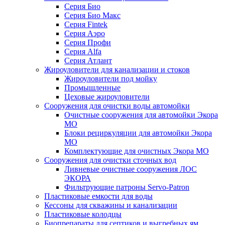
Серия Био
Серия Био Макс
Серия Fintek
Серия Аэро
Серия Профи
Серия Alfa
Серия Атлант
Жироуловители для канализации и стоков
Жироуловители под мойку
Промышленные
Цеховые жироуловители
Сооружения для очистки воды автомойки
Очистные сооружения для автомойки Экора
МО
Блоки рециркуляции для автомойки Экора
МО
Комплектующие для очистных Экора МО
Сооружения для очистки сточных вод
Ливневые очистные сооружения ЛОС
ЭКОРА
Фильтрующие патроны Servo-Patron
Пластиковые емкости для воды
Кессоны для скважины и канализации
Пластиковые колодцы
Биопрепараты для септиков и выгребных ям