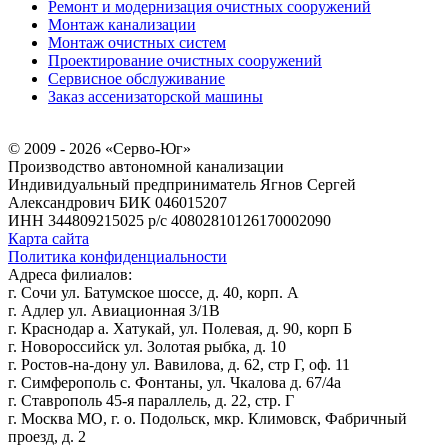
Ремонт и модернизация очистных сооружений
Монтаж канализации
Монтаж очистных систем
Проектирование очистных сооружений
Сервисное обслуживание
Заказ ассенизаторской машины
© 2009 - 2026 «Серво-Юг»
Производство автономной канализации
Индивидуальный предприниматель Ягнов Сергей
Александрович
БИК 046015207
ИНН 344809215025
р/с 40802810126170002090
Карта сайта
Политика конфиденциальности
Адреса филиалов:
г. Сочи ул. Батумское шоссе, д. 40, корп. А
г. Адлер ул. Авиационная 3/1В
г. Краснодар а. Хатукай, ул. Полевая, д. 90, корп Б
г. Новороссийск ул. Золотая рыбка, д. 10
г. Ростов-на-дону ул. Вавилова, д. 62, стр Г, оф. 11
г. Симферополь с. Фонтаны, ул. Чкалова д. 67/4а
г. Ставрополь 45-я параллель, д. 22, стр. Г
г. Москва МО, г. о. Подольск, мкр. Климовск, Фабричный
проезд, д. 2