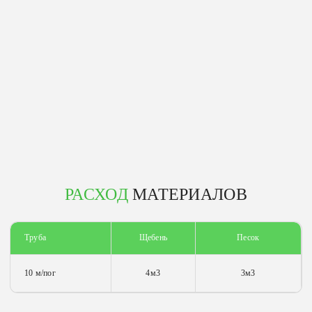
РАСХОД
МАТЕРИАЛОВ
Труба
Щебень
Песок
10 м/пог
4м3
3м3