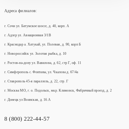
Адреса филиалов:
г. Сочи ул. Батумское шоссе, д. 40, корп. А
г. Адлер ул. Авиационная 3/1В
г. Краснодар а. Хатукай, ул. Полевая, д. 90, корп Б
г. Новороссийск ул. Золотая рыбка, д. 10
г. Ростов-на-дону ул. Вавилова, д. 62, стр Г, оф. 11
г. Симферополь с. Фонтаны, ул. Чкалова д. 67/4а
г. Ставрополь 45-я параллель, д. 22, стр. Г
г. Москва МО, г. о. Подольск, мкр. Климовск, Фабричный проезд, д. 2
г. Донецк ул Воинская, д. 16.А
8 (800) 222-44-57