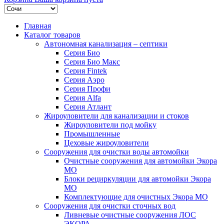
Главная
Каталог товаров
Автономная канализация – септики
Серия Био
Серия Био Макс
Серия Fintek
Серия Аэро
Серия Профи
Серия Alfa
Серия Атлант
Жироуловители для канализации и стоков
Жироуловители под мойку
Промышленные
Цеховые жироуловители
Сооружения для очистки воды автомойки
Очистные сооружения для автомойки Экора
МО
Блоки рециркуляции для автомойки Экора
МО
Комплектующие для очистных Экора МО
Сооружения для очистки сточных вод
Ливневые очистные сооружения ЛОС
ЭКОРА