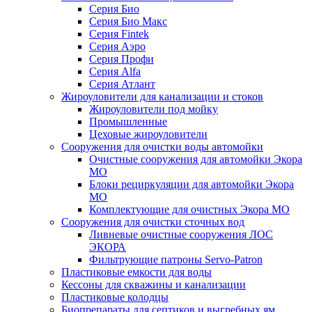
Серия Био
Серия Био Макс
Серия Fintek
Серия Аэро
Серия Профи
Серия Alfa
Серия Атлант
Жироуловители для канализации и стоков
Жироуловители под мойку
Промышленные
Цеховые жироуловители
Сооружения для очистки воды автомойки
Очистные сооружения для автомойки Экора
МО
Блоки рециркуляции для автомойки Экора
МО
Комплектующие для очистных Экора МО
Сооружения для очистки сточных вод
Ливневые очистные сооружения ЛОС
ЭКОРА
Фильтрующие патроны Servo-Patron
Пластиковые емкости для воды
Кессоны для скважины и канализации
Пластиковые колодцы
Биопрепараты для септиков и выгребных ям