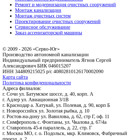
Ремонт и модернизация очистных сооружений
Монтаж канализации
Монтаж очистных систем
Проектирование очистных сооружений
Сервисное обслуживание
Заказ ассенизаторской машины
© 2009 - 2026 «Серво-Юг»
Производство автономной канализации
Индивидуальный предприниматель Ягнов Сергей
Александрович
БИК 046015207
ИНН 344809215025
р/с 40802810126170002090
Карта сайта
Политика конфиденциальности
Адреса филиалов:
г. Сочи ул. Батумское шоссе, д. 40, корп. А
г. Адлер ул. Авиационная 3/1В
г. Краснодар а. Хатукай, ул. Полевая, д. 90, корп Б
г. Новороссийск ул. Золотая рыбка, д. 10
г. Ростов-на-дону ул. Вавилова, д. 62, стр Г, оф. 11
г. Симферополь с. Фонтаны, ул. Чкалова д. 67/4а
г. Ставрополь 45-я параллель, д. 22, стр. Г
г. Москва МО, г. о. Подольск, мкр. Климовск, Фабричный
проезд, д. 2